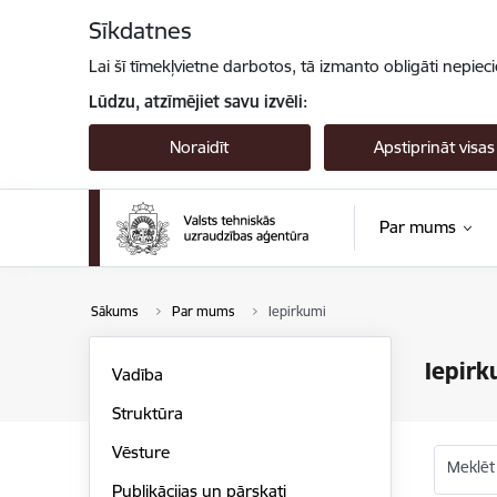
Pāriet uz lapas saturu
Sīkdatnes
Lai šī tīmekļvietne darbotos, tā izmanto obligāti nepiec
Lūdzu, atzīmējiet savu izvēli:
Noraidīt
Apstiprināt visas
Par mums
Sākums
Par mums
Iepirkumi
Iepirk
Vadība
Struktūra
Vēsture
Meklēt
Publikācijas un pārskati