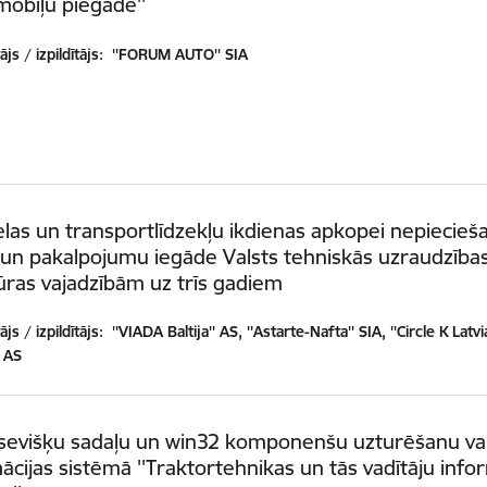
mobiļu piegāde''
js / izpildītājs:
''FORUM AUTO'' SIA
las un transportlīdzekļu ikdienas apkopei nepiecie
un pakalpojumu iegāde Valsts tehniskās uzraudzība
ras vajadzībām uz trīs gadiem
js / izpildītājs:
''VIADA Baltija'' AS, ''Astarte-Nafta'' SIA, ''Circle K Latvia
' AS
tsevišķu sadaļu un win32 komponenšu uzturēšanu va
ācijas sistēmā ''Traktortehnikas un tās vadītāju info