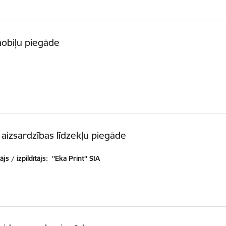
obiļu piegāde
aizsardzības līdzekļu piegāde
js / izpildītājs:
''Eka Print'' SIA