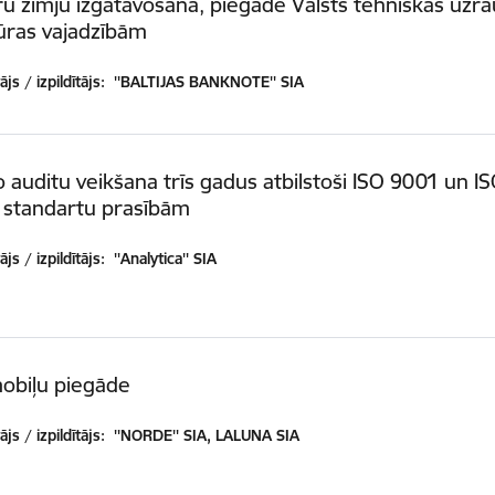
 zīmju izgatavošana, piegāde Valsts tehniskās uzra
ūras vajadzībām
js / izpildītājs:
''BALTIJAS BANKNOTE'' SIA
o auditu veikšana trīs gadus atbilstoši ISO 9001 un I
 standartu prasībām
js / izpildītājs:
''Analytica'' SIA
obiļu piegāde
js / izpildītājs:
''NORDE'' SIA, LALUNA SIA