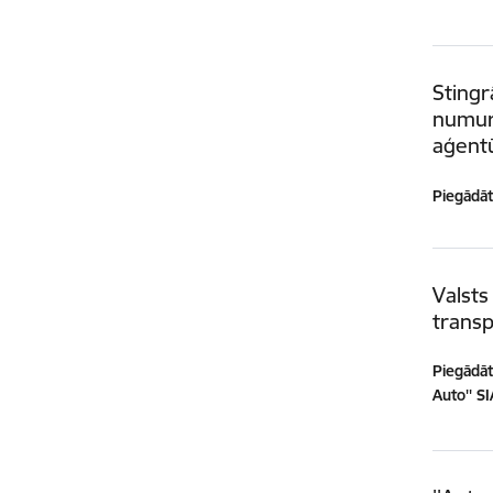
Stingr
numuru
aģent
Piegādātā
Valsts
transp
Piegādātā
Auto'' S