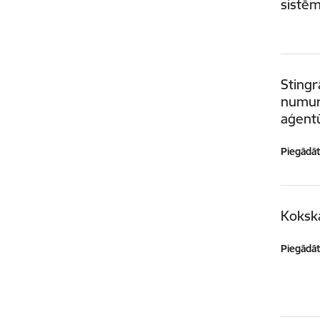
sistēm
Stingr
numuru
aģent
Piegādātā
Koksk
Piegādātā