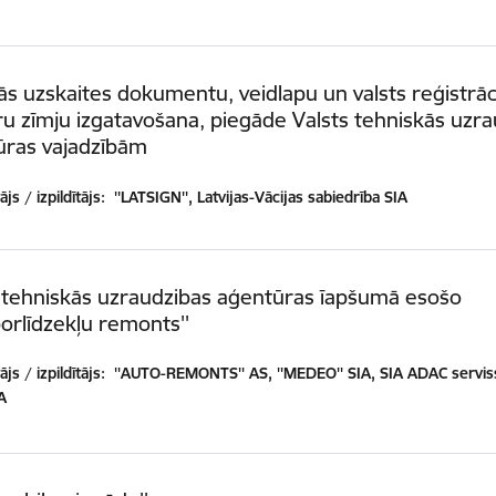
ās uzskaites dokumentu, veidlapu un valsts reģistrāc
 zīmju izgatavošana, piegāde Valsts tehniskās uzra
ūras vajadzībām
js / izpildītājs:
''LATSIGN'', Latvijas-Vācijas sabiedrība SIA
 tehniskās uzraudzibas aģentūras īapšumā esošo
orlīdzekļu remonts''
js / izpildītājs:
''AUTO-REMONTS'' AS, ''MEDEO'' SIA, SIA ADAC serviss
IA