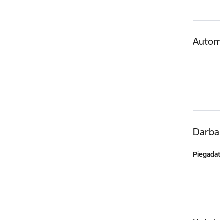
Autom
Darba 
Piegādātā