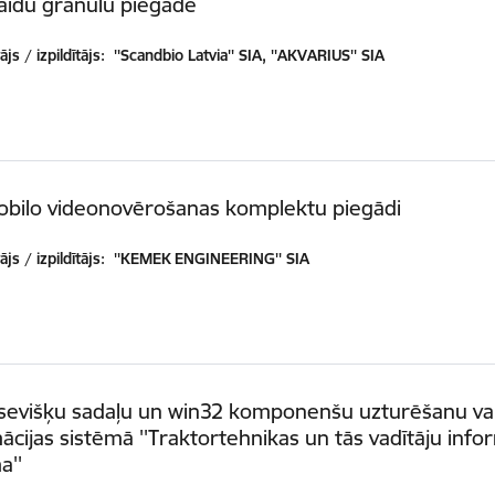
aidu granulu piegāde
js / izpildītājs:
''Scandbio Latvia'' SIA, ''AKVARIUS'' SIA
obilo videonovērošanas komplektu piegādi
js / izpildītājs:
''KEMEK ENGINEERING'' SIA
tsevišķu sadaļu un win32 komponenšu uzturēšanu va
ācijas sistēmā ''Traktortehnikas un tās vadītāju info
a''