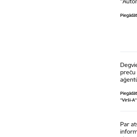
''Auto
Piegādātā
Degvie
preču 
aģentū
Piegādātā
''Virši-A'
Par a
inform