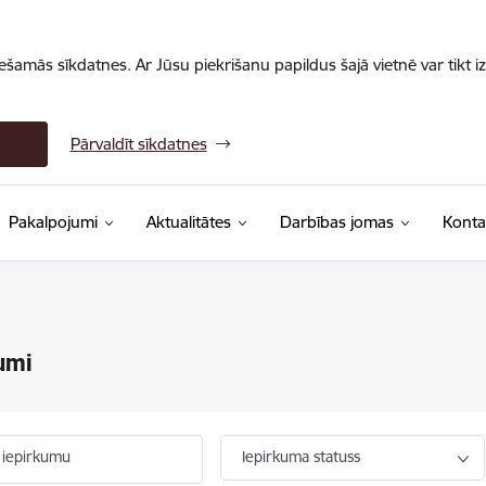
iešamās sīkdatnes. Ar Jūsu piekrišanu papildus šajā vietnē var tikt i
Pārvaldīt sīkdatnes
Pakalpojumi
Aktualitātes
Darbības jomas
Konta
umi
 iepirkumu
Iepirkuma statuss