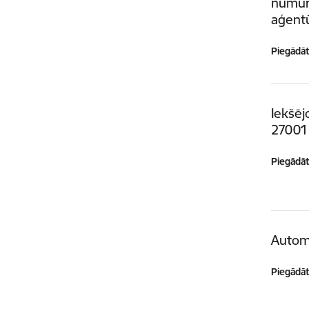
numuru
aģent
Piegādātā
Iekšēj
27001
Piegādātā
Autom
Piegādātā