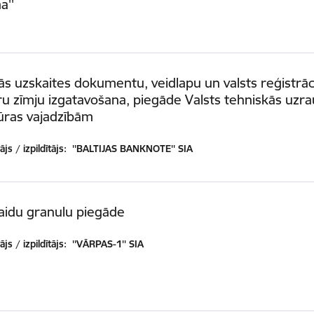
a''
ās uzskaites dokumentu, veidlapu un valsts reģistrāc
 zīmju izgatavošana, piegāde Valsts tehniskās uzra
ūras vajadzībām
js / izpildītājs:
''BALTIJAS BANKNOTE'' SIA
aidu granulu piegāde
js / izpildītājs:
''VĀRPAS-1'' SIA