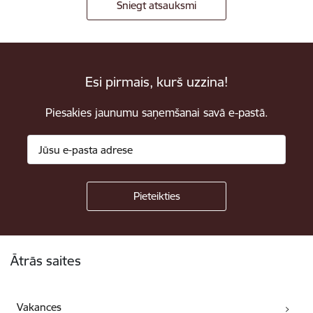
Sniegt atsauksmi
Esi pirmais, kurš uzzina!
Piesakies jaunumu saņemšanai savā e-pastā.
Kājene
Ātrās saites
Vakances