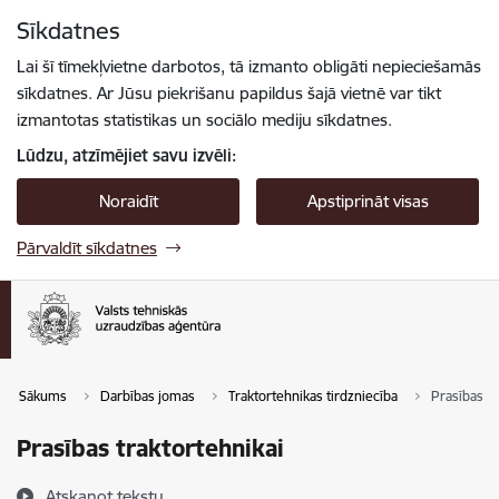
Pāriet uz lapas saturu
Sīkdatnes
Spied
lai meklētu
Enter
Lai šī tīmekļvietne darbotos, tā izmanto obligāti nepieciešamās
sīkdatnes. Ar Jūsu piekrišanu papildus šajā vietnē var tikt
izmantotas statistikas un sociālo mediju sīkdatnes.
Lūdzu, atzīmējiet savu izvēli:
Noraidīt
Apstiprināt visas
Pārvaldīt sīkdatnes
Sākums
Darbības jomas
Traktortehnikas tirdzniecība
Prasības tr
Prasības traktortehnikai
Atskaņot tekstu