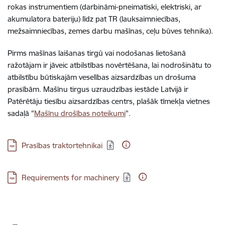
rokas instrumentiem (darbināmi-pneimatiski, elektriski, ar
akumulatora bateriju) līdz pat TR (lauksaimniecības,
mežsaimniecības, zemes darbu mašīnas, ceļu būves tehnika).
Pirms mašīnas laišanas tirgū vai nodošanas lietošanā
ražotājam ir jāveic atbilstības novērtēšana, lai nodrošinātu to
atbilstību būtiskajām veselības aizsardzības un drošuma
prasībām. Mašīnu tirgus uzraudzības iestāde Latvijā ir
Patērētāju tiesību aizsardzības centrs, plašāk tīmekļa vietnes
sadaļā "
Mašīnu drošības noteikumi
".
Lejupielādēt:
Prasības traktortehnikai
Lejupielādēt:
Requirements for machinery