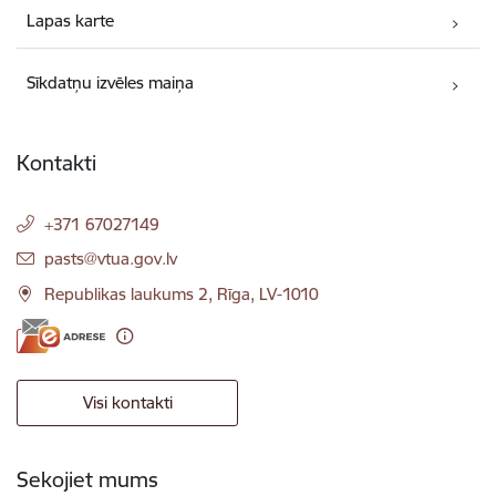
Lapas karte
Sīkdatņu izvēles maiņa
Kontakti
+371 67027149
E-pasts:
pasts@vtua.gov.lv
Republikas laukums 2, Rīga, LV-1010
Visi kontakti
Sekojiet mums