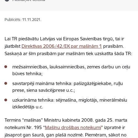
Publicēts: 11.11.2021.
Lai TR piedāvātu Latvijas vai Eiropas Savienības tirgū, tai ir
jāatbilst
Direktīvas 2006/42/EK par mašīnām 1
prasībām.
Saskaņā ar šīm prasībām par mašīnām tiek uzskatīta šāda TR:
mežsaimniecības, lauksaimniecības, zemes darbu un ceļu
būves tehnika;
savstarpēji maināma tehnika: pašizgāzējpiekabe, ruļļu
prese, siena savācējprese u.c.;
uzkarināma tehnika: sējmašīna, miglotājs, minerālmēslu
izkliedētājs u.c.
Termins “mašīnas” Ministru kabineta 2008. gada 25. marta
noteikumi Nr. 195 “
Mašīnu drošības noteikumi
” izpratnē ir
jāsaprot gan šaurā, gan plašā nozīmē. Piemēram, sākot no