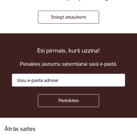
Sniegt atsauksmi
Esi pirmais, kurš uzzina!
Piesakies jaunumu saņemšanai savā e-pastā.
Kājene
Ātrās saites