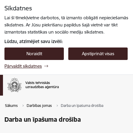
Pāriet uz lapas saturu
Sīkdatnes
Spied
lai meklētu
Enter
Lai šī tīmekļvietne darbotos, tā izmanto obligāti nepieciešamās
sīkdatnes. Ar Jūsu piekrišanu papildus šajā vietnē var tikt
izmantotas statistikas un sociālo mediju sīkdatnes.
Lūdzu, atzīmējiet savu izvēli:
Noraidīt
Apstiprināt visas
Pārvaldīt sīkdatnes
Sākums
Darbības jomas
Darba un īpašuma drošība
Darba un īpašuma drošība