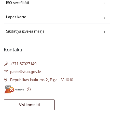
ISO sertifikāti
Lapas karte
Sīkdatņu izvēles maiņa
Kontakti
+371 67027149
E-pasts:
pasts@vtua.gov.lv
Republikas laukums 2, Rīga, LV-1010
Visi kontakti