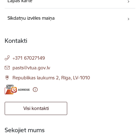
Lapas karte
Sīkdatņu izvēles maiņa
Kontakti
+371 67027149
E-pasts:
pasts@vtua.gov.lv
Republikas laukums 2, Rīga, LV-1010
Visi kontakti
Sekojiet mums