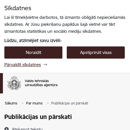
Pāriet uz lapas saturu
Sīkdatnes
Spied
lai meklētu
Enter
Lai šī tīmekļvietne darbotos, tā izmanto obligāti nepieciešamās
sīkdatnes. Ar Jūsu piekrišanu papildus šajā vietnē var tikt
izmantotas statistikas un sociālo mediju sīkdatnes.
Lūdzu, atzīmējiet savu izvēli:
Noraidīt
Apstiprināt visas
Pārvaldīt sīkdatnes
Sākums
Par mums
Publikācijas un pārskati
Publikācijas un pārskati
Atskaņot tekstu