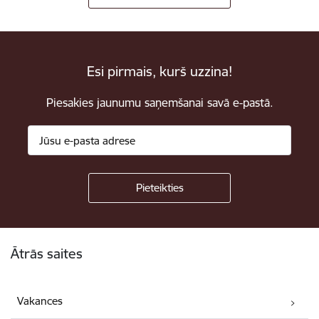
Esi pirmais, kurš uzzina!
Piesakies jaunumu saņemšanai savā e-pastā.
Kājene
Ātrās saites
Vakances