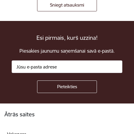
Sniegt atsauksmi
Esi pirmais, kurš uzzina!
Piesakies jaunumu saņemšanai savā e-pastā.
Kājene
Ātrās saites