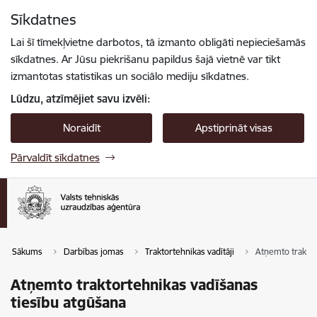
Pāriet uz lapas saturu
Sīkdatnes
Spied
lai meklētu
Enter
Lai šī tīmekļvietne darbotos, tā izmanto obligāti nepieciešamās
sīkdatnes. Ar Jūsu piekrišanu papildus šajā vietnē var tikt
izmantotas statistikas un sociālo mediju sīkdatnes.
Lūdzu, atzīmējiet savu izvēli:
Noraidīt
Apstiprināt visas
Pārvaldīt sīkdatnes
Sākums
Darbības jomas
Traktortehnikas vadītāji
Atņemto traktor
Atņemto traktortehnikas vadīšanas
tiesību atgūšana