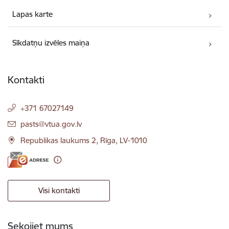
Lapas karte
Sīkdatņu izvēles maiņa
Kontakti
+371 67027149
E-pasts:
pasts@vtua.gov.lv
Republikas laukums 2, Rīga, LV-1010
Visi kontakti
Sekojiet mums