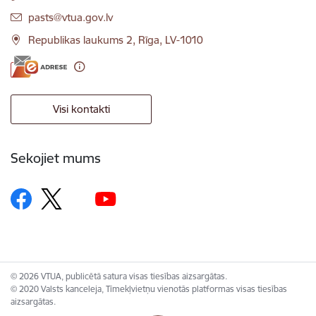
E-pasts:
pasts@vtua.gov.lv
Republikas laukums 2, Rīga, LV-1010
Visi kontakti
Sekojiet mums
© 2026 VTUA, publicētā satura visas tiesības aizsargātas.
© 2020 Valsts kanceleja, Tīmekļvietņu vienotās platformas visas tiesības
aizsargātas.