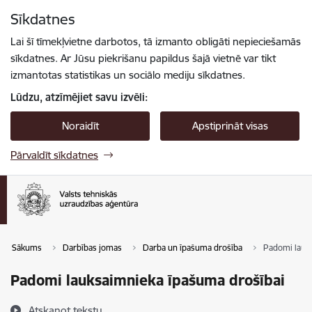
Pāriet uz lapas saturu
Sīkdatnes
Spied
lai meklētu
Enter
Lai šī tīmekļvietne darbotos, tā izmanto obligāti nepieciešamās
sīkdatnes. Ar Jūsu piekrišanu papildus šajā vietnē var tikt
izmantotas statistikas un sociālo mediju sīkdatnes.
Lūdzu, atzīmējiet savu izvēli:
Noraidīt
Apstiprināt visas
Pārvaldīt sīkdatnes
Sākums
Darbības jomas
Darba un īpašuma drošība
Padomi lauk
Padomi lauksaimnieka īpašuma drošībai
Atskaņot tekstu