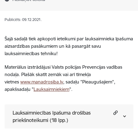
Publicēts: 09.12.2021.
Šajā sadaļā tiek apkopoti ieteikumi par lauksaimnieka īpašuma
aizsardzības pasākumiem un kā pasargāt savu
lauksaimniecības tehniku!
Materiālus izstrādājusi Valsts policijas Prevencijas vadības
nodaļa. Plašāk skatīt zemāk vai arī tīmekļa
vietnes
www.manadrosiba.lv
, sadaļu "Pieaugušajiem",
apakšsadaļu "
Lauksaimniekiem
".
Lauksaimniecības īpašuma drošības
priekšnoteikumi (18 lpp.)