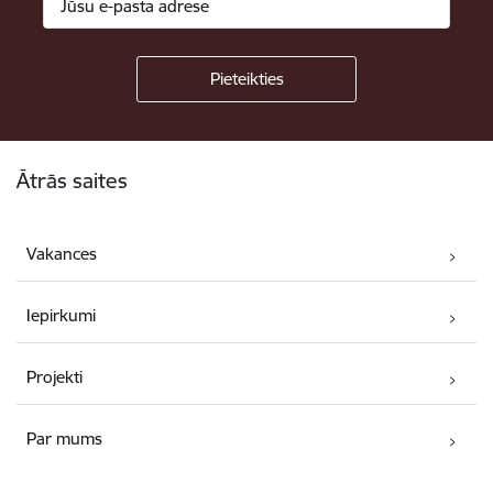
Kājene
Ātrās saites
Vakances
Iepirkumi
Projekti
Par mums