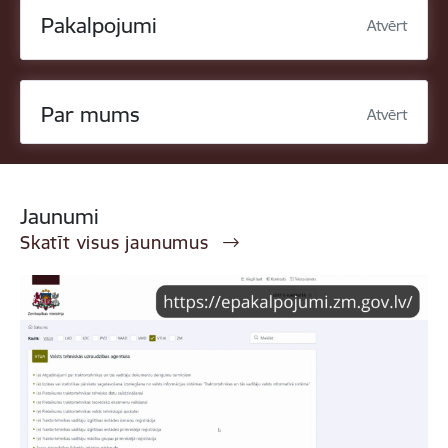
Pakalpojumi
Atvērt
Par mums
Atvērt
Jaunumi
Skatīt visus jaunumus