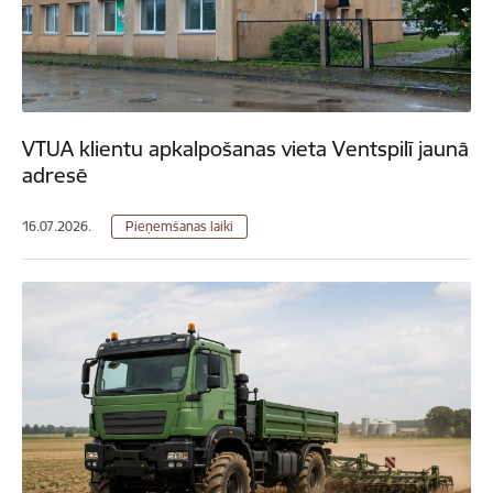
VTUA klientu apkalpošanas vieta Ventspilī jaunā
adresē
16.07.2026.
Pieņemšanas laiki