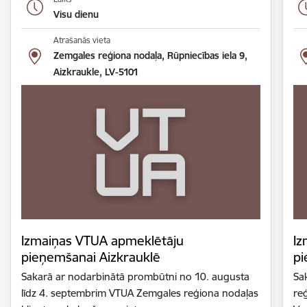
Visu dienu
Atrašanās vieta
Zemgales reģiona nodaļa, Rūpniecības iela 9,
Aizkraukle, LV-5101
Izmaiņas VTUA apmeklētāju
Iz
pieņemšanai Aizkrauklē
pi
Sakarā ar nodarbinātā prombūtni no 10. augusta
Sa
līdz 4. septembrim VTUA Zemgales reģiona nodaļas
re