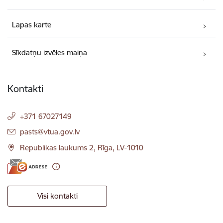
Lapas karte
Sīkdatņu izvēles maiņa
Kontakti
+371 67027149
E-pasts:
pasts@vtua.gov.lv
Republikas laukums 2, Rīga, LV-1010
Visi kontakti