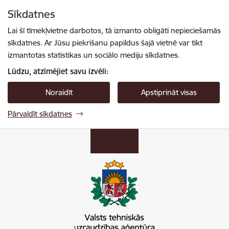
Pāriet uz lapas saturu
Sīkdatnes
Spied
lai meklētu
Enter
Lai šī tīmekļvietne darbotos, tā izmanto obligāti nepieciešamās
sīkdatnes. Ar Jūsu piekrišanu papildus šajā vietnē var tikt
izmantotas statistikas un sociālo mediju sīkdatnes.
Lūdzu, atzīmējiet savu izvēli:
Noraidīt
Apstiprināt visas
Pārvaldīt sīkdatnes
VTUA