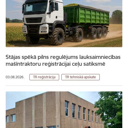
Stājas spēkā pilns regulējums lauksaimniecības
mašīntraktoru reģistrācijai ceļu satiksmē
03.08.2026.
TR reģistrācija
TR tehniskā apskate