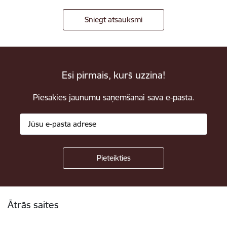
Sniegt atsauksmi
Esi pirmais, kurš uzzina!
Piesakies jaunumu saņemšanai savā e-pastā.
Kājene
Ātrās saites