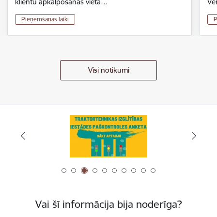
klientu apkalpošanas vieta…
Ve
Pieņemšanas laiki
P
Visi notikumi
Vai šī informācija bija noderīga?