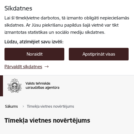
Pāriet uz lapas saturu
Sīkdatnes
Spied
lai meklētu
Enter
Lai šī tīmekļvietne darbotos, tā izmanto obligāti nepieciešamās
sīkdatnes. Ar Jūsu piekrišanu papildus šajā vietnē var tikt
izmantotas statistikas un sociālo mediju sīkdatnes.
Lūdzu, atzīmējiet savu izvēli:
Noraidīt
Apstiprināt visas
Pārvaldīt sīkdatnes
Sākums
Tīmekļa vietnes novērtējums
Tīmekļa vietnes novērtējums