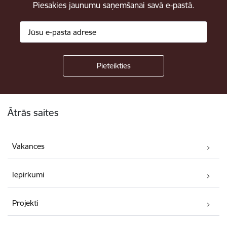
Piesakies jaunumu saņemšanai savā e-pastā.
Kājene
Ātrās saites
Vakances
Iepirkumi
Projekti