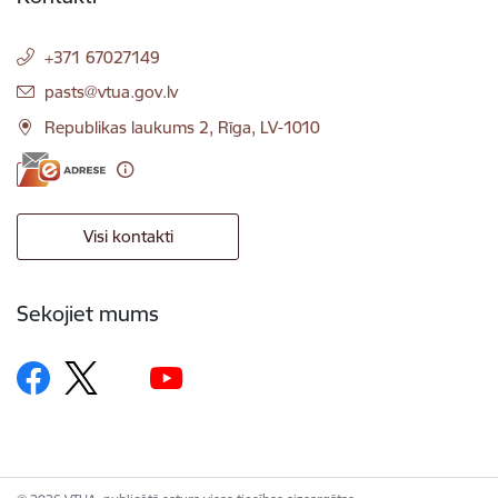
+371 67027149
E-pasts:
pasts@vtua.gov.lv
Republikas laukums 2, Rīga, LV-1010
Visi kontakti
Sekojiet mums