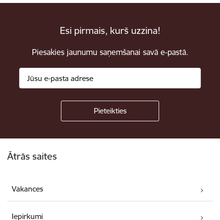
Esi pirmais, kurš uzzina!
Piesakies jaunumu saņemšanai savā e-pastā.
Kājene
Ātrās saites
Vakances
Iepirkumi