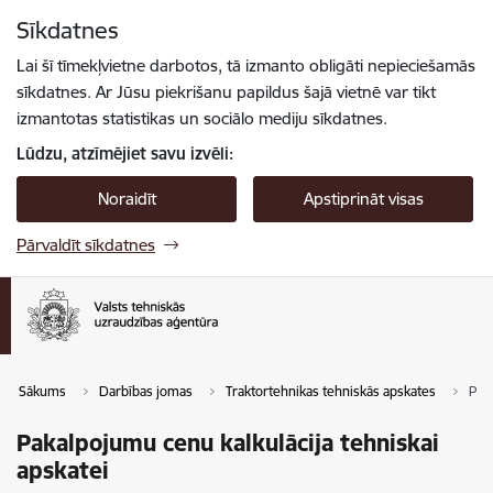
Pāriet uz lapas saturu
Sīkdatnes
Spied
lai meklētu
Enter
Lai šī tīmekļvietne darbotos, tā izmanto obligāti nepieciešamās
sīkdatnes. Ar Jūsu piekrišanu papildus šajā vietnē var tikt
izmantotas statistikas un sociālo mediju sīkdatnes.
Lūdzu, atzīmējiet savu izvēli:
Noraidīt
Apstiprināt visas
Pārvaldīt sīkdatnes
Sākums
Darbības jomas
Traktortehnikas tehniskās apskates
Pak
Pakalpojumu cenu kalkulācija tehniskai
apskatei