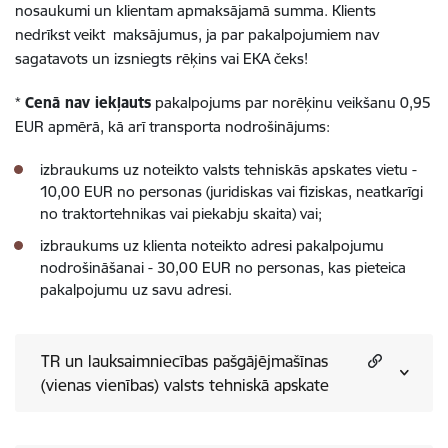
nosaukumi un klientam apmaksājamā summa. Klients
nedrīkst veikt maksājumus, ja par pakalpojumiem nav
sagatavots un izsniegts rēķins vai EKA čeks!
*
Cenā nav iekļauts
pakalpojums par norēķinu veikšanu 0,95
EUR apmērā, kā arī transporta nodrošinājums:
izbraukums uz noteikto valsts tehniskās apskates vietu -
10,00 EUR no personas (juridiskas vai fiziskas, neatkarīgi
no traktortehnikas vai piekabju skaita) vai;
izbraukums uz klienta noteikto adresi pakalpojumu
nodrošināšanai - 30,00 EUR no personas, kas pieteica
pakalpojumu uz savu adresi.
TR un lauksaimniecības pašgājējmašīnas
(vienas vienības) valsts tehniskā apskate