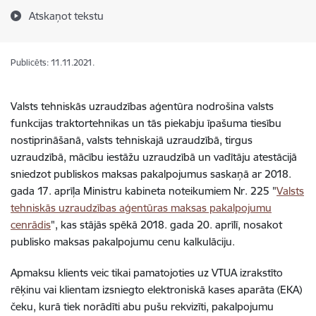
Atskaņot tekstu
Publicēts: 11.11.2021.
Valsts tehniskās uzraudzības aģentūra nodrošina valsts
funkcijas traktortehnikas un tās piekabju īpašuma tiesību
nostiprināšanā, valsts tehniskajā uzraudzībā, tirgus
uzraudzībā, mācību iestāžu uzraudzībā un vadītāju atestācijā
sniedzot publiskos maksas pakalpojumus saskaņā ar 2018.
gada 17. aprīļa Ministru kabineta noteikumiem Nr. 225 "
Valsts
tehniskās uzraudzības aģentūras maksas pakalpojumu
cenrādis
", kas stājās spēkā 2018. gada 20. aprīlī, nosakot
publisko maksas pakalpojumu cenu kalkulāciju.
Apmaksu klients veic tikai pamatojoties uz VTUA izrakstīto
rēķinu vai klientam izsniegto elektroniskā kases aparāta (EKA)
čeku, kurā tiek norādīti abu pušu rekvizīti, pakalpojumu