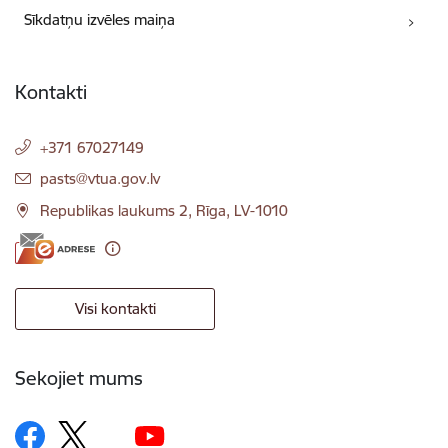
Sīkdatņu izvēles maiņa
Kontakti
+371 67027149
E-pasts:
pasts@vtua.gov.lv
Republikas laukums 2, Rīga, LV-1010
Visi kontakti
Sekojiet mums