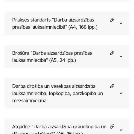
Prakses standarts "Darba aizsardzības
prasības lauksaimniecībā" (A4, 166 lpp.)
Brošūra "Darba aizsardzības prasības
lauksaimniecībā" (A5, 24 lpp.)
Darba drošība un veselības aizsardzība
lauksaimniecībā, lopkopībā, dārzkopībā un
mežsaimniecībā
Atgādne "Darba aizsardzība graudkopībā un
dārzeņu audzēšanā" (A6, 16 lpp.)