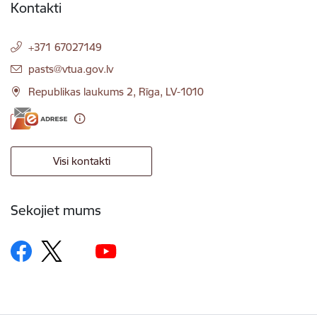
Kontakti
+371 67027149
E-pasts:
pasts@vtua.gov.lv
Republikas laukums 2, Rīga, LV-1010
Visi kontakti
Sekojiet mums