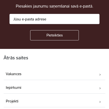
Piesakies jaunumu saņemšanai savā e-pastā.
Kājene
Ātrās saites
Vakances
Iepirkumi
Projekti