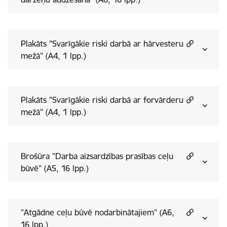
Plakāts "Svarīgākie riski darbā ar hārvesteru
mežā" (A4, 1 lpp.)
Plakāts "Svarīgākie riski darbā ar forvārderu
mežā" (A4, 1 lpp.)
Brošūra "Darba aizsardzības prasības ceļu
būvē" (A5, 16 lpp.)
"Atgādne ceļu būvē nodarbinātajiem" (A6,
16 lpp.)