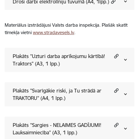
Droši darbi elektrolīniju tuvumā (A4, 1lpp.)
Materiālus izstrādājusi Valsts darba inspekcija. Plašāk skatīt
tīmekļa vietni
www.stradavesels.lv
.
Plakāts "Uzturi darba aprīkojumu kārtībā!
Traktors" (A3, 1 lpp.)
Plakāts "Svarīgākie riski, ja Tu strādā ar
TRAKTORU" (A4, 1 lpp.)
Plakāts "Sargies - NELAIMES GADĪJUMI!
Lauksaimniecība" (A3, 1 lpp.)