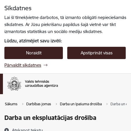
Pāriet uz lapas saturu
Sīkdatnes
Spied
lai meklētu
Enter
Lai šī tīmekļvietne darbotos, tā izmanto obligāti nepieciešamās
sīkdatnes. Ar Jūsu piekrišanu papildus šajā vietnē var tikt
izmantotas statistikas un sociālo mediju sīkdatnes.
Lūdzu, atzīmējiet savu izvēli:
Noraidīt
Apstiprināt visas
Pārvaldīt sīkdatnes
Sākums
Darbības jomas
Darba un īpašuma drošība
Darba un eks
Darba un ekspluatācijas drošība
Atskaņot tekstu