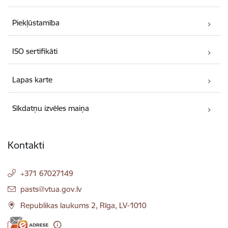
Piekļūstamība
ISO sertifikāti
Lapas karte
Sīkdatņu izvēles maiņa
Kontakti
+371 67027149
E-pasts:
pasts@vtua.gov.lv
Republikas laukums 2, Rīga, LV-1010