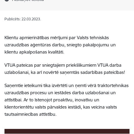
Publicēts: 22.03.2023.
Klientu apmierinātības mērījumi par Valsts tehniskās
uzraudzības aģentūras darbu, sniegto pakalpojumu un
klientu apkalpošanas kvalitāti.
VTUA pateicas par sniegtajiem priekšlikumiem VTUA darba
uzlabošanai, ka arī novērtē saņemtās sadarbības pateicības!
Saņemtie ieteikumi tika izvērtēti un ņemti vērā traktortehnikas
uzraudzības procesu un iestādes darba uzlabošanai un
attīstībai. Ar to īstenojot proaktīvu, inovatīvu un
klientorientētu valsts pārvaldes iestādi, kas veicina valsts
tautsaimniecības attīstību.