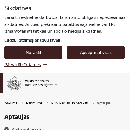
Pāriet uz lapas saturu
Sīkdatnes
Spied
lai meklētu
Enter
Lai šī tīmekļvietne darbotos, tā izmanto obligāti nepieciešamās
sīkdatnes. Ar Jūsu piekrišanu papildus šajā vietnē var tikt
izmantotas statistikas un sociālo mediju sīkdatnes.
Lūdzu, atzīmējiet savu izvēli:
Noraidīt
Apstiprināt visas
Pārvaldīt sīkdatnes
Sākums
Par mums
Publikācijas un pārskati
Aptaujas
Aptaujas
Atskaņot tekstu