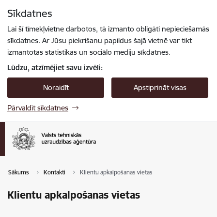
Pāriet uz lapas saturu
Sīkdatnes
Spied
lai meklētu
Enter
Lai šī tīmekļvietne darbotos, tā izmanto obligāti nepieciešamās
sīkdatnes. Ar Jūsu piekrišanu papildus šajā vietnē var tikt
izmantotas statistikas un sociālo mediju sīkdatnes.
Lūdzu, atzīmējiet savu izvēli:
Noraidīt
Apstiprināt visas
Pārvaldīt sīkdatnes
Sākums
Kontakti
Klientu apkalpošanas vietas
Klientu apkalpošanas vietas