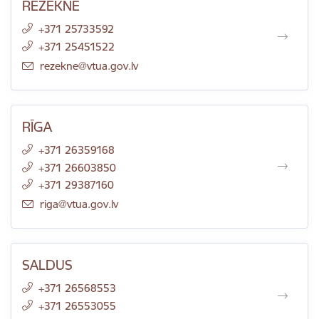
RĒZEKNE
+371 25733592
+371 25451522
E-pasts:
rezekne@vtua.gov.lv
RĪGA
+371 26359168
+371 26603850
+371 29387160
E-pasts:
riga@vtua.gov.lv
SALDUS
+371 26568553
+371 26553055