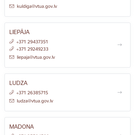
E-pasts:
kuldiga@vtua.gov.lv
LIEPĀJA
+371 29437351
+371 29249233
E-pasts:
liepaja@vtua.gov.lv
LUDZA
+371 26385715
E-pasts:
ludza@vtua.gov.lv
MADONA