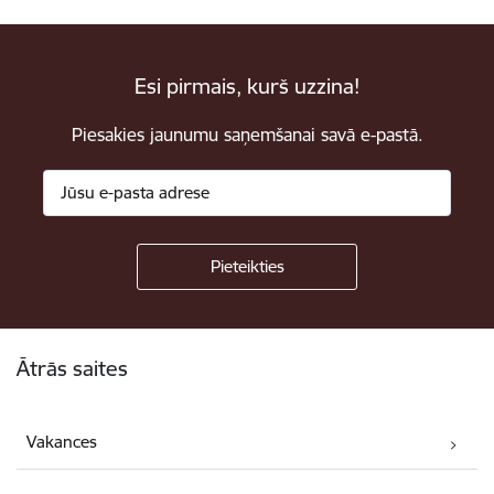
Esi pirmais, kurš uzzina!
Piesakies jaunumu saņemšanai savā e-pastā.
Kājene
Ātrās saites
Vakances