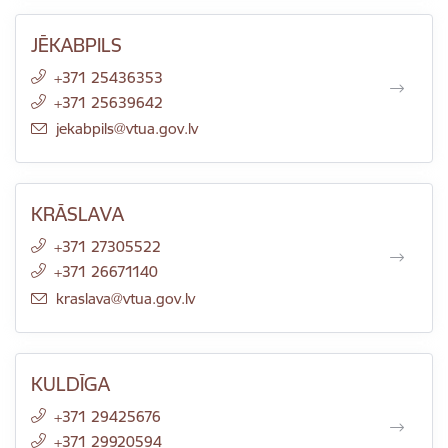
JĒKABPILS
+371 25436353
+371 25639642
E-pasts:
jekabpils@vtua.gov.lv
KRĀSLAVA
+371 27305522
+371 26671140
E-pasts:
kraslava@vtua.gov.lv
KULDĪGA
+371 29425676
+371 29920594