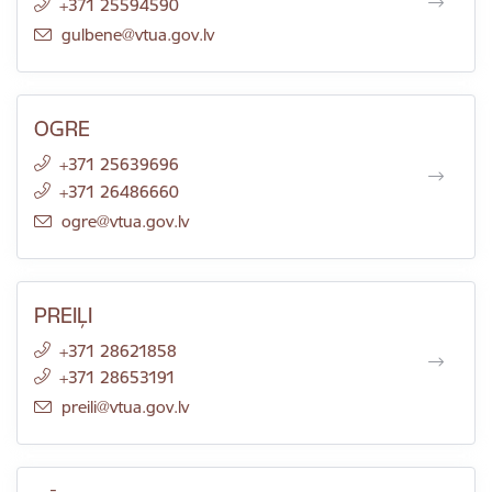
+371 25594590
E-pasts:
gulbene@vtua.gov.lv
OGRE
+371 25639696
+371 26486660
E-pasts:
ogre@vtua.gov.lv
PREIĻI
+371 28621858
+371 28653191
E-pasts:
preili@vtua.gov.lv