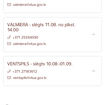
E-pasts:
valmiera@vtua.gov.lv
VALMIERA - slēgts 11.08. no plkst.
14.00
+371 25594590
E-pasts:
valmiera@vtua.gov.lv
VENTSPILS - slēgts 10.08.-01.09.
+371 27183612
E-pasts:
ventspils@vtua.gov.lv