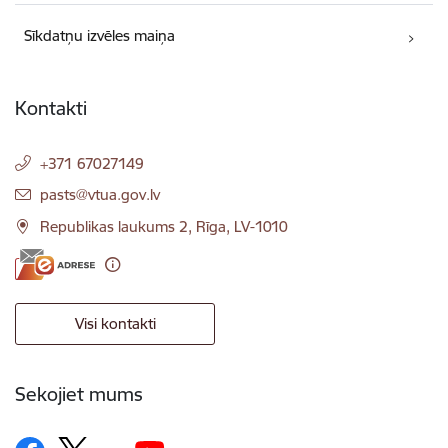
Sīkdatņu izvēles maiņa
Kontakti
+371 67027149
E-pasts:
pasts@vtua.gov.lv
Republikas laukums 2, Rīga, LV-1010
Visi kontakti
Sekojiet mums