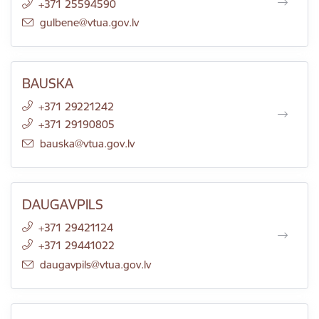
+371 25594590
E-pasts:
gulbene@vtua.gov.lv
BAUSKA
+371 29221242
+371 29190805
E-pasts:
bauska@vtua.gov.lv
DAUGAVPILS
+371 29421124
+371 29441022
E-pasts:
daugavpils@vtua.gov.lv