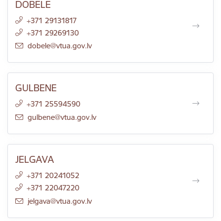
DOBELE
+371 29131817
+371 29269130
E-pasts:
dobele@vtua.gov.lv
GULBENE
+371 25594590
E-pasts:
gulbene@vtua.gov.lv
JELGAVA
+371 20241052
+371 22047220
E-pasts:
jelgava@vtua.gov.lv