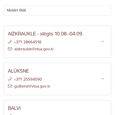
Meklēt filiāli
AIZKRAUKLE - slēgts 10.08.-04.09.
+371 28664518
E-pasts:
aizkraukle@vtua.gov.lv
ALŪKSNE
+371 25594590
E-pasts:
gulbene@vtua.gov.lv
BALVI