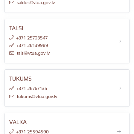
E-pasts:
saldus@vtua.gov.lv
TALSI
+371 25703547
+371 26139989
E-pasts:
talsi@vtua.gov.lv
TUKUMS
+371 26767135
E-pasts:
tukums@vtua.gov.lv
VALKA
+371 25594590