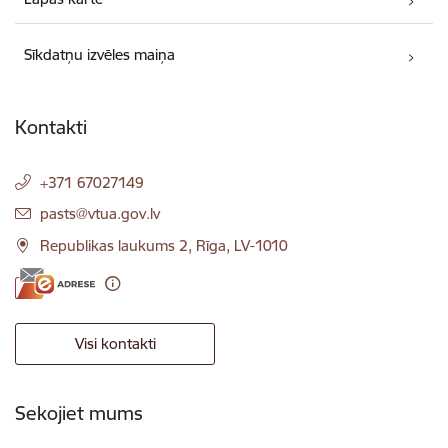
Sīkdatņu izvēles maiņa
Kontakti
+371 67027149
E-pasts:
pasts@vtua.gov.lv
Republikas laukums 2, Rīga, LV-1010
Visi kontakti
Sekojiet mums