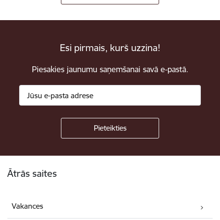
Esi pirmais, kurš uzzina!
Piesakies jaunumu saņemšanai savā e-pastā.
Kājene
Ātrās saites
Vakances