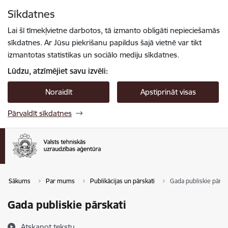
Pāriet uz lapas saturu
Sīkdatnes
Spied
lai meklētu
Enter
Lai šī tīmekļvietne darbotos, tā izmanto obligāti nepieciešamās
sīkdatnes. Ar Jūsu piekrišanu papildus šajā vietnē var tikt
izmantotas statistikas un sociālo mediju sīkdatnes.
Lūdzu, atzīmējiet savu izvēli:
Noraidīt
Apstiprināt visas
Pārvaldīt sīkdatnes
Sākums
Par mums
Publikācijas un pārskati
Gada publiskie pārsk
Gada publiskie pārskati
Atskaņot tekstu