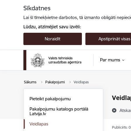
Pāriet uz lapas saturu
Sīkdatnes
Lai šī tīmekļvietne darbotos, tā izmanto obligāti nepiec
Lūdzu, atzīmējiet savu izvēli:
Noraidīt
Apstiprināt visas
Par mums
Sākums
Pakalpojumi
Veidlapas
Veidla
Pieteikt pakalpojumu
Pakalpojumu katalogs portālā
Atska
Latvija.lv
Veidlapas
Publicēts: 