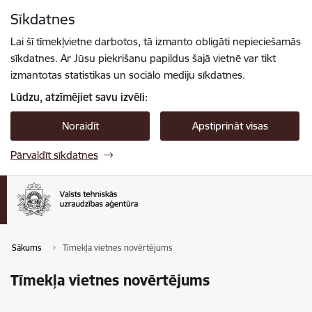
Pāriet uz lapas saturu
Sīkdatnes
Spied
lai meklētu
Enter
Lai šī tīmekļvietne darbotos, tā izmanto obligāti nepieciešamās
sīkdatnes. Ar Jūsu piekrišanu papildus šajā vietnē var tikt
izmantotas statistikas un sociālo mediju sīkdatnes.
Lūdzu, atzīmējiet savu izvēli:
Noraidīt
Apstiprināt visas
Pārvaldīt sīkdatnes
Sākums
Tīmekļa vietnes novērtējums
Tīmekļa vietnes novērtējums