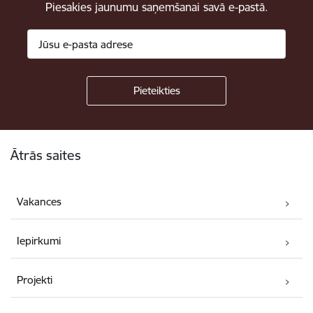
Piesakies jaunumu saņemšanai savā e-pastā.
Kājene
Ātrās saites
Vakances
Iepirkumi
Projekti