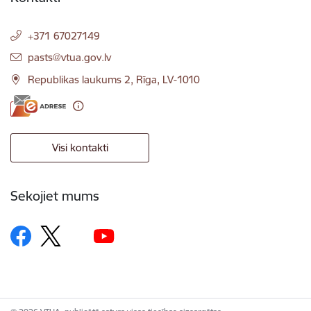
+371 67027149
E-pasts:
pasts@vtua.gov.lv
Republikas laukums 2, Rīga, LV-1010
Visi kontakti
Sekojiet mums