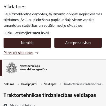
Pāriet uz lapas saturu
Sīkdatnes
Spied
lai meklētu
Enter
Lai šī tīmekļvietne darbotos, tā izmanto obligāti nepieciešamās
sīkdatnes. Ar Jūsu piekrišanu papildus šajā vietnē var tikt
izmantotas statistikas un sociālo mediju sīkdatnes.
Lūdzu, atzīmējiet savu izvēli:
Noraidīt
Apstiprināt visas
Pārvaldīt sīkdatnes
Sākums
Pakalpojumi
Veidlapas
Traktortehnikas tirdzniecības ve
Traktortehnikas tirdzniecības veidlapas
Atskaņot tekstu