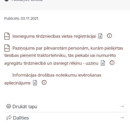
Publicēts: 03.11.2021.
Lejupielādēt:
Iesniegums tirdzniecības vietas reģistrācijai
Lejupielādēt:
Paziņojums par pilnvarotām personām, kurām piešķirtas
tiesības pieņemt traktortehniku, tās piekabi vai numurēto
agregātu tirdzniecībā un izsniegt rēķinu - uzziņu
Lejupielādēt:
Informācijas drošības noteikumu ievērošanas
apliecinājums
Drukāt lapu
Dalīties