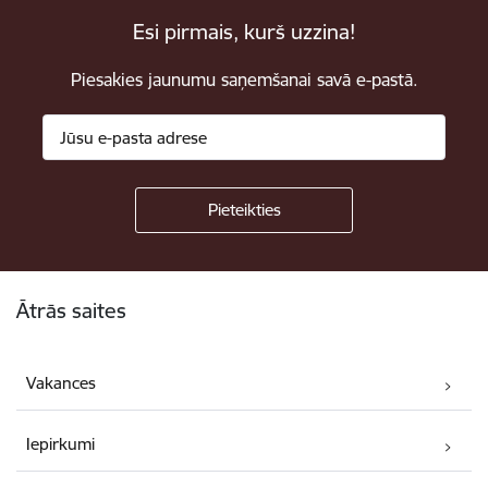
Esi pirmais, kurš uzzina!
Piesakies jaunumu saņemšanai savā e-pastā.
Kājene
Ātrās saites
Vakances
Iepirkumi