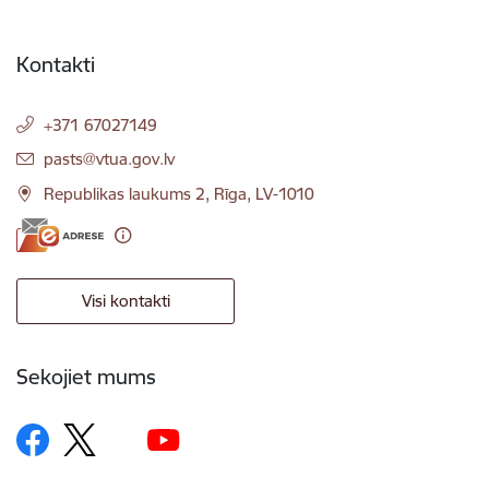
Kontakti
+371 67027149
E-pasts:
pasts@vtua.gov.lv
Republikas laukums 2, Rīga, LV-1010
Visi kontakti
Sekojiet mums