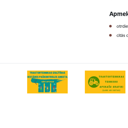
Apmekl
otrdi
citās