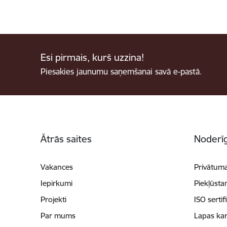
Esi pirmais, kurš uzzina!
Piesakies jaunumu saņemšanai savā e-pastā.
Kājene
Ātrās saites
Noderīg
Vakances
Privātuma
Iepirkumi
Piekļūsta
Projekti
ISO sertif
Par mums
Lapas kar