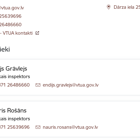
ts:
Dārza iela 2
vtua.gov.lv
 25639696
 26486660
 - VTUA kontakti
ieki
js Grāvlejs
ais inspektors
371 26486660
E-pasts:
endijs.gravlejs@vtua.gov.lv
ris Rošāns
ais inspektors
371 25639696
E-pasts:
nauris.rosans@vtua.gov.lv