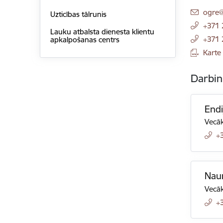
E-pas
ogre@
Uzticības tālrunis
+371
Lauku atbalsta dienesta klientu
+371
apkalpošanas centrs
Karte
Darbin
Endi
Vecāk
+
Nau
Vecāk
+