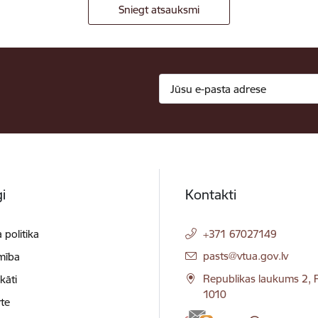
Sniegt atsauksmi
i
Kontakti
 politika
+371 67027149
E-pasts:
pasts@vtua.gov.lv
mība
Republikas laukums 2, R
ikāti
1010
te