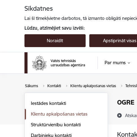
Pāriet uz lapas saturu
Sīkdatnes
Lai šī tīmekļvietne darbotos, tā izmanto obligāti nepiec
Lūdzu, atzīmējiet savu izvēli:
Noraidīt
Apstiprināt visas
Par mums
Sākums
Kontakti
Klientu apkalpošanas vietas
Tehnis
OGRE
Iestādes kontakti
Klientu apkalpošanas vietas
Atska
Struktūrvienību kontakti
Kontak
Darbinieku kontakti