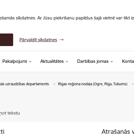
iešamās sīkdatnes. Ar Jūsu piekrišanu papildus šajā vietnē var tikt i
Pārvaldīt sīkdatnes
Pakalpojumi
Aktualitātes
Darbības jomas
Konta
kās uzraudzības departaments
Rīgas reģiona nodaļa (Ogre, Rīga, Tukums)
ņot tekstu
ti
Atrašanās 