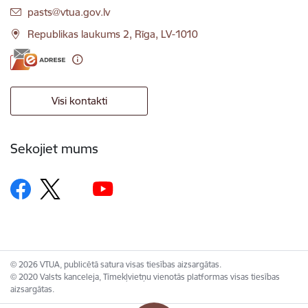
E-pasts:
pasts@vtua.gov.lv
Republikas laukums 2, Rīga, LV-1010
Visi kontakti
Sekojiet mums
© 2026 VTUA, publicētā satura visas tiesības aizsargātas.
© 2020 Valsts kanceleja, Tīmekļvietņu vienotās platformas visas tiesības
aizsargātas.