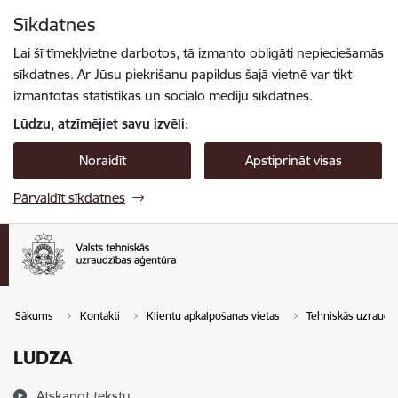
Pāriet uz lapas saturu
Sīkdatnes
Spied
lai meklētu
Enter
Lai šī tīmekļvietne darbotos, tā izmanto obligāti nepieciešamās
sīkdatnes. Ar Jūsu piekrišanu papildus šajā vietnē var tikt
izmantotas statistikas un sociālo mediju sīkdatnes.
Lūdzu, atzīmējiet savu izvēli:
Noraidīt
Apstiprināt visas
Pārvaldīt sīkdatnes
Sākums
Kontakti
Klientu apkalpošanas vietas
Tehniskās uzraudz
LUDZA
Atskaņot tekstu