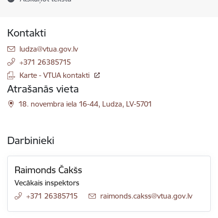
Kontakti
E-pasts:
ludza@vtua.gov.lv
+371 26385715
Karte - VTUA kontakti
Atrašanās vieta
18. novembra iela 16-44, Ludza, LV-5701
Darbinieki
Raimonds Čakšs
Vecākais inspektors
+371 26385715
E-pasts:
raimonds.cakss@vtua.gov.lv