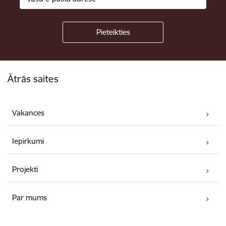
Kājene
Ātrās saites
Vakances
Iepirkumi
Projekti
Par mums