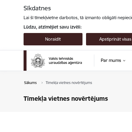
Pāriet uz lapas saturu
Sīkdatnes
Lai šī tīmekļvietne darbotos, tā izmanto obligāti nepiec
Lūdzu, atzīmējiet savu izvēli:
Noraidīt
Apstiprināt visas
Par mums
Sākums
Tīmekļa vietnes novērtējums
Tīmekļa vietnes novērtējums