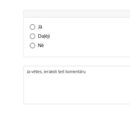
Vai šī informācija bija noderīga?
Jā
Daļēji
Nē
Ja vēlies, ieraksti šeit komentāru