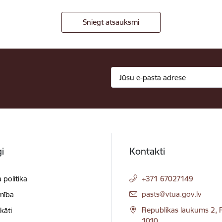
Sniegt atsauksmi
i
Kontakti
 politika
+371 67027149
E-pasts:
pasts@vtua.gov.lv
mība
Republikas laukums 2, R
ikāti
1010