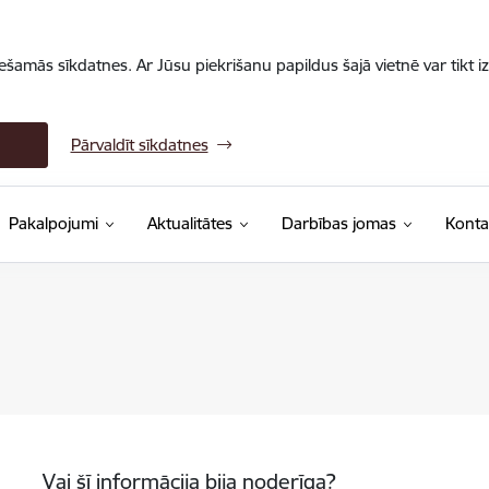
iešamās sīkdatnes. Ar Jūsu piekrišanu papildus šajā vietnē var tikt i
Pārvaldīt sīkdatnes
Pakalpojumi
Aktualitātes
Darbības jomas
Konta
Vai šī informācija bija noderīga?