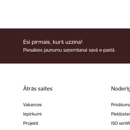
Esi pirmais, kurš uzzina!
Piesakies jaunumu saņemšanai savā e-pastā.
Kājene
Ātrās saites
Noderīg
Vakances
Privātuma
Iepirkumi
Piekļūsta
Projekti
ISO sertif