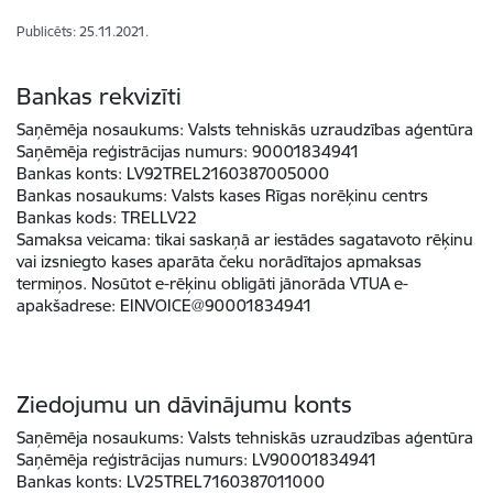
Publicēts: 25.11.2021.
Bankas rekvizīti
Saņēmēja nosaukums:
Valsts tehniskās uzraudzības aģentūra
Saņēmēja reģistrācijas numurs:
90001834941
Bankas konts:
LV92TREL2160387005000
Bankas nosaukums:
Valsts kases Rīgas norēķinu centrs
Bankas kods:
TRELLV22
Samaksa veicama
:
tikai saskaņā ar iestādes sagatavoto rēķinu
vai izsniegto kases aparāta čeku norādītajos apmaksas
termiņos. Nosūtot e-rēķinu obligāti jānorāda VTUA e-
apakšadrese: EINVOICE@90001834941
Ziedojumu un dāvinājumu konts
Saņēmēja nosaukums:
Valsts tehniskās uzraudzības aģentūra
Saņēmēja reģistrācijas numurs:
LV90001834941
Bankas konts:
LV25TREL7160387011000