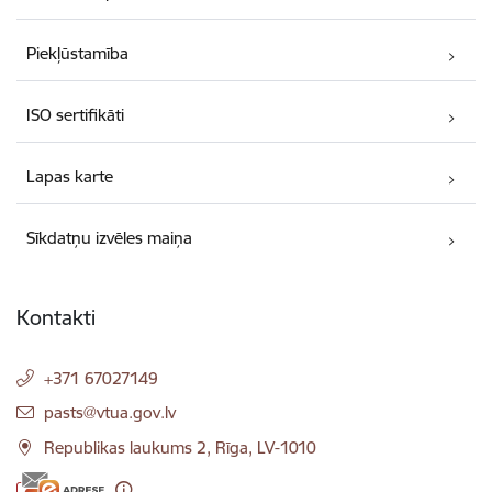
Piekļūstamība
ISO sertifikāti
Lapas karte
Sīkdatņu izvēles maiņa
Kontakti
+371 67027149
E-pasts:
pasts@vtua.gov.lv
Republikas laukums 2, Rīga, LV-1010