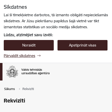
Pāriet uz lapas saturu
Sīkdatnes
Spied
lai meklētu
Enter
Lai šī tīmekļvietne darbotos, tā izmanto obligāti nepieciešamās
sīkdatnes. Ar Jūsu piekrišanu papildus šajā vietnē var tikt
izmantotas statistikas un sociālo mediju sīkdatnes.
Lūdzu, atzīmējiet savu izvēli:
Noraidīt
Apstiprināt visas
Pārvaldīt sīkdatnes
Sākums
Rekvizīti
Rekvizīti