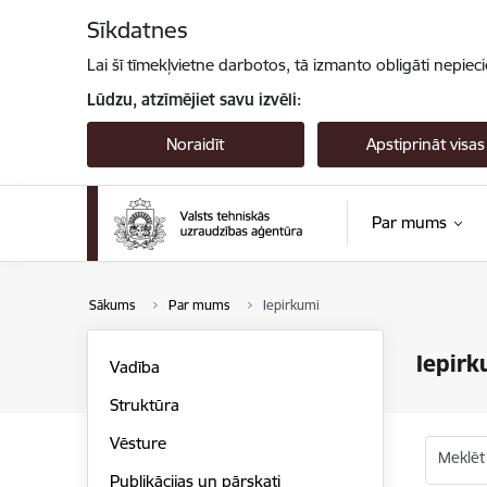
Pāriet uz lapas saturu
Sīkdatnes
Lai šī tīmekļvietne darbotos, tā izmanto obligāti nepiec
Lūdzu, atzīmējiet savu izvēli:
Noraidīt
Apstiprināt visas
Par mums
Sākums
Par mums
Iepirkumi
Iepirk
Vadība
Struktūra
Vēsture
Meklēt
Publikācijas un pārskati