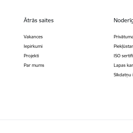
Kājene
Ātrās saites
Noderīg
Vakances
Privātuma
Iepirkumi
Piekļūsta
Projekti
ISO sertif
Par mums
Lapas kar
Sīkdatņu 