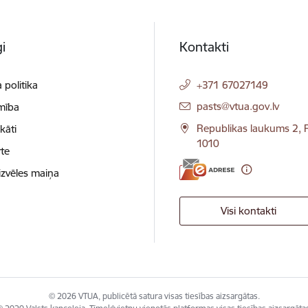
i
Kontakti
 politika
+371 67027149
E-pasts:
pasts@vtua.gov.lv
mība
Republikas laukums 2, R
ikāti
1010
te
izvēles maiņa
Visi kontakti
© 2026 VTUA, publicētā satura visas tiesības aizsargātas.