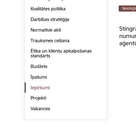
Kvalitātes politika
Noslēgt
Darbības stratēģija
Stingr
Normatīvie akti
numuru
Trauksmes celšana
aģent
Ētika un klientu apkalpošanas
standarts
Budžets
Īpašumi
Iepirkumi
Projekti
Vakances