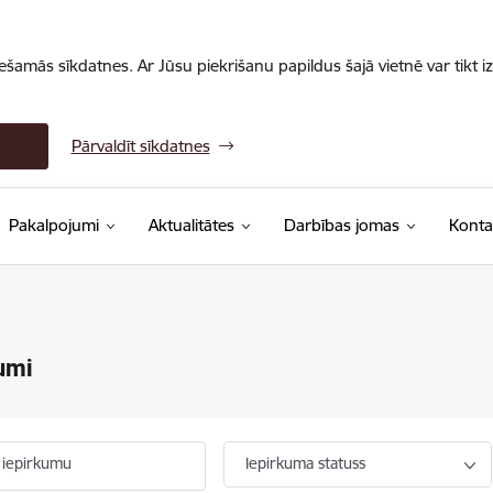
iešamās sīkdatnes. Ar Jūsu piekrišanu papildus šajā vietnē var tikt i
Pārvaldīt sīkdatnes
Pakalpojumi
Aktualitātes
Darbības jomas
Konta
umi
 iepirkumu
Iepirkuma statuss