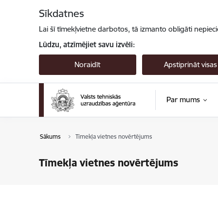
Pāriet uz lapas saturu
Sīkdatnes
Lai šī tīmekļvietne darbotos, tā izmanto obligāti nepiec
Lūdzu, atzīmējiet savu izvēli:
Noraidīt
Apstiprināt visas
Par mums
Sākums
Tīmekļa vietnes novērtējums
Tīmekļa vietnes novērtējums