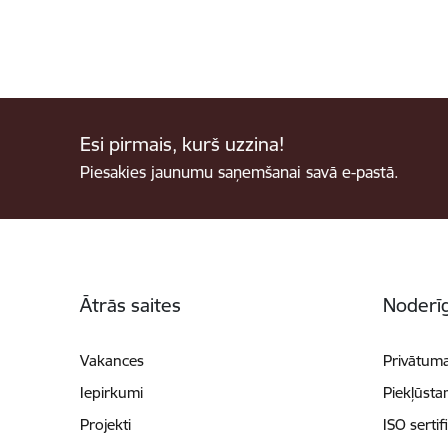
Esi pirmais, kurš uzzina!
Piesakies jaunumu saņemšanai savā e-pastā.
Kājene
Ātrās saites
Noderīg
Vakances
Privātuma
Iepirkumi
Piekļūsta
Projekti
ISO sertif