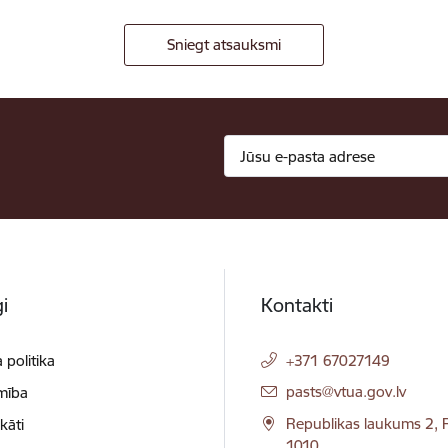
Sniegt atsauksmi
i
Kontakti
 politika
+371 67027149
E-pasts:
pasts@vtua.gov.lv
mība
Republikas laukums 2, R
ikāti
1010