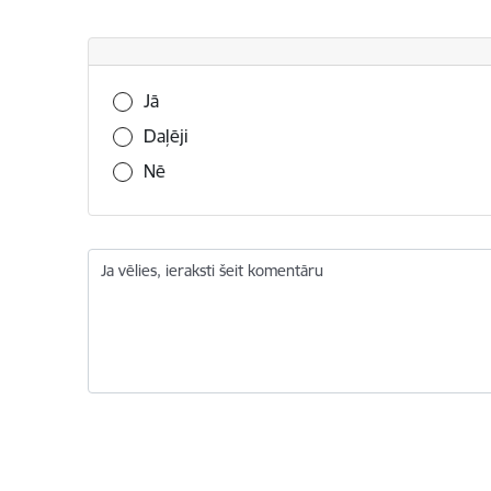
Vai šī informācija bija noderīga?
Jā
Daļēji
Nē
Ja vēlies, ieraksti šeit komentāru