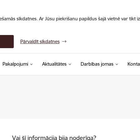
iešamās sīkdatnes. Ar Jūsu piekrišanu papildus šajā vietnē var tikt i
Pārvaldīt sīkdatnes
Pakalpojumi
Aktualitātes
Darbības jomas
Konta
Vai šī informācija bija noderīga?