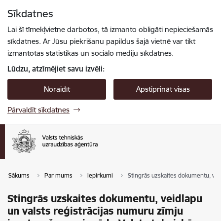
Pāriet uz lapas saturu
Sīkdatnes
Spied
lai meklētu
Enter
Lai šī tīmekļvietne darbotos, tā izmanto obligāti nepieciešamās
sīkdatnes. Ar Jūsu piekrišanu papildus šajā vietnē var tikt
izmantotas statistikas un sociālo mediju sīkdatnes.
Lūdzu, atzīmējiet savu izvēli:
Noraidīt
Apstiprināt visas
Pārvaldīt sīkdatnes
Sākums
Par mums
Iepirkumi
Stingrās uzskaites dokumentu, vei
Stingrās uzskaites dokumentu, veidlapu
un valsts reģistrācijas numuru zīmju