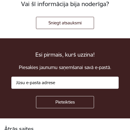
Vai šī informācija bija noderīga?
Sniegt atsauksmi
Esi pirmais, kurš uzzina!
Piesakies jaunumu saņemšanai savā e-pastā.
Kājene
Ātrās saites