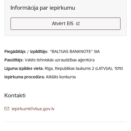
Informācija par iepirkumu
Atvērt EIS
Piegādātājs / izpildītājs:
''BALTIJAS BANKNOTE'' SIA
Pasūtītājs
Valsts tehniskās uzraudzības aģentūra
Līguma izpildes vieta
Rīga, Republikas laukums 2 (LATVIJA), 1010
Iepirkuma procedūra
Atklāts konkurss
Kontakti
E-pasts:
iepirkumi@vtua.gov.lv