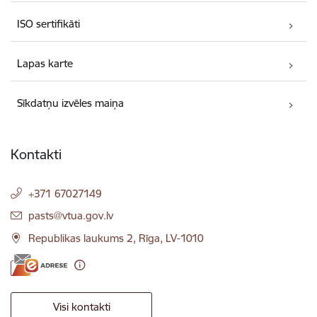
ISO sertifikāti
Lapas karte
Sīkdatņu izvēles maiņa
Kontakti
+371 67027149
E-pasts:
pasts@vtua.gov.lv
Republikas laukums 2, Rīga, LV-1010
Visi kontakti