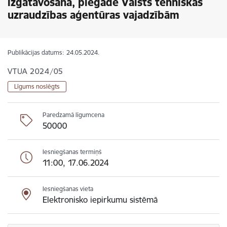
izgatavošana, piegāde Valsts tehniskās
uzraudzības aģentūras vajadzībām
Publikācijas datums:
24.05.2024.
VTUA 2024/05
Līgums noslēgts
Paredzamā līgumcena
50000
Iesniegšanas termiņš
11:00, 17.06.2024
Iesniegšanas vieta
Elektronisko iepirkumu sistēmā