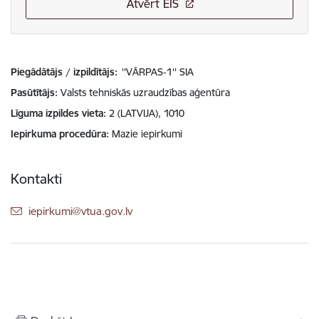
Atvērt EIS
Piegādātājs / izpildītājs:
''VĀRPAS-1'' SIA
Pasūtītājs
Valsts tehniskās uzraudzības aģentūra
Līguma izpildes vieta
2 (LATVIJA), 1010
Iepirkuma procedūra
Mazie iepirkumi
Kontakti
E-pasts:
iepirkumi@vtua.gov.lv