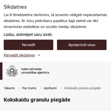
Pāriet uz lapas saturu
Sīkdatnes
Spied
lai meklētu
Enter
Lai šī tīmekļvietne darbotos, tā izmanto obligāti nepieciešamās
sīkdatnes. Ar Jūsu piekrišanu papildus šajā vietnē var tikt
izmantotas statistikas un sociālo mediju sīkdatnes.
Lūdzu, atzīmējiet savu izvēli:
Noraidīt
Apstiprināt visas
Pārvaldīt sīkdatnes
Sākums
Par mums
Iepirkumi
Kokskaidu granulu piegāde
Kokskaidu granulu piegāde