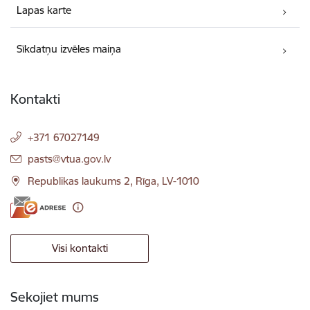
Lapas karte
Sīkdatņu izvēles maiņa
Kontakti
+371 67027149
E-pasts:
pasts@vtua.gov.lv
Republikas laukums 2, Rīga, LV-1010
Visi kontakti
Sekojiet mums