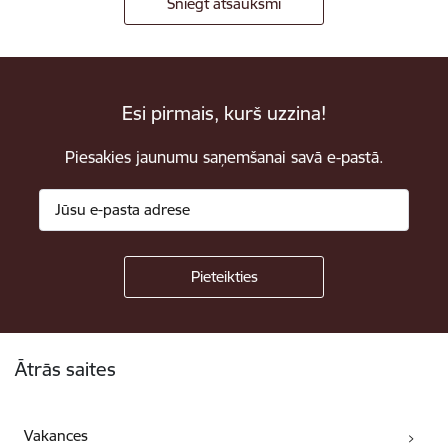
Sniegt atsauksmi
Esi pirmais, kurš uzzina!
Piesakies jaunumu saņemšanai savā e-pastā.
Kājene
Ātrās saites
Vakances