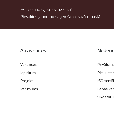
Esi pirmais, kurš uzzina!
Piesakies jaunumu saņemšanai savā e-pastā.
Kājene
Ātrās saites
Noderīg
Vakances
Privātuma
Iepirkumi
Piekļūsta
Projekti
ISO sertif
Par mums
Lapas kar
Sīkdatņu 