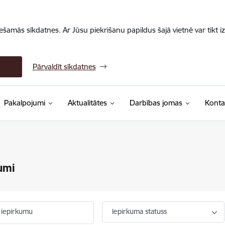
iešamās sīkdatnes. Ar Jūsu piekrišanu papildus šajā vietnē var tikt i
Pārvaldīt sīkdatnes
Pakalpojumi
Aktualitātes
Darbības jomas
Konta
umi
 iepirkumu
Iepirkuma statuss