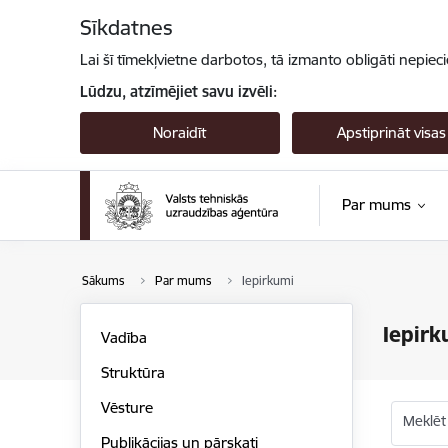
Pāriet uz lapas saturu
Sīkdatnes
Lai šī tīmekļvietne darbotos, tā izmanto obligāti nepiec
Lūdzu, atzīmējiet savu izvēli:
Noraidīt
Apstiprināt visas
Par mums
Sākums
Par mums
Iepirkumi
Iepirk
Vadība
Struktūra
Vēsture
Meklēt
Publikācijas un pārskati