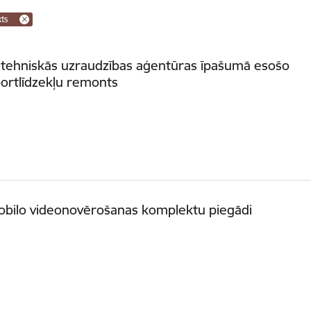
kts
 tehniskās uzraudzības aģentūras īpašumā esošo
ortlīdzekļu remonts
obilo videonovērošanas komplektu piegādi