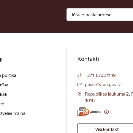
i
Kontakti
 politika
+371 67027149
E-pasts:
pasts@vtua.gov.lv
mība
Republikas laukums 2, R
ikāti
1010
te
izvēles maiņa
Visi kontakti