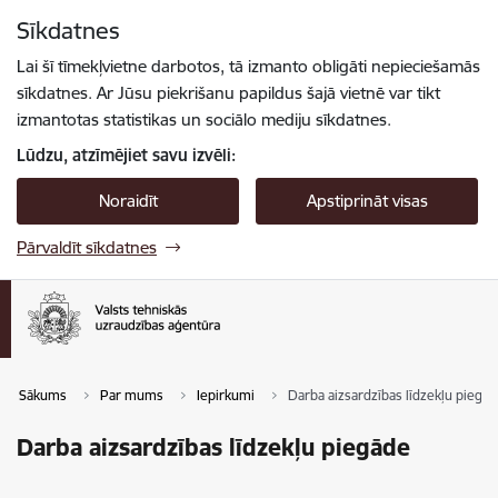
Pāriet uz lapas saturu
Sīkdatnes
Spied
lai meklētu
Enter
Lai šī tīmekļvietne darbotos, tā izmanto obligāti nepieciešamās
sīkdatnes. Ar Jūsu piekrišanu papildus šajā vietnē var tikt
izmantotas statistikas un sociālo mediju sīkdatnes.
Lūdzu, atzīmējiet savu izvēli:
Noraidīt
Apstiprināt visas
Pārvaldīt sīkdatnes
Sākums
Par mums
Iepirkumi
Darba aizsardzības līdzekļu piegā
Darba aizsardzības līdzekļu piegāde