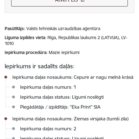
Pasūtītājs
Valsts tehniskās uzraudzības aģentūra
Līguma izpildes vieta
Rīga, Republikas laukums 2 (LATVIJA), LV-
1010
Iepirkuma procedūra
Mazie iepirkumi
Iepirkums ir sadalīts daļās:
Iepirkuma daļas nosaukums: Cepure ar nagu melnā krāsā
Iepirkuma daļas numurs: 1
Iepirkuma daļas statuss: Līgumi noslēgti
Piegādātājs / izpildītājs: ''Eka Print'' SIA
Iepirkuma daļas nosaukums: Ziemas virsjaka (tumši zila)
Iepirkuma daļas numurs: 2
Iepirkuma daļas statuss: Līgumi noslēgti