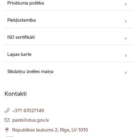
Privātuma politika
Piekļūstamība
ISO sertifikāti
Lapas karte
Sīkdatņu izvēles maiņa
Kontakti
+371 67027149
E-pasts:
pasts@vtua.gov.lv
Republikas laukums 2, Rīga, LV-1010