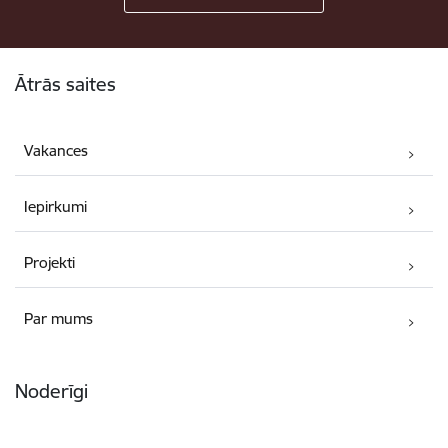
Kājene
Ātrās saites
Vakances
Iepirkumi
Projekti
Par mums
Noderīgi