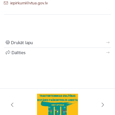
E-pasts:
iepirkumi@vtua.gov.lv
Drukāt lapu
Dalīties