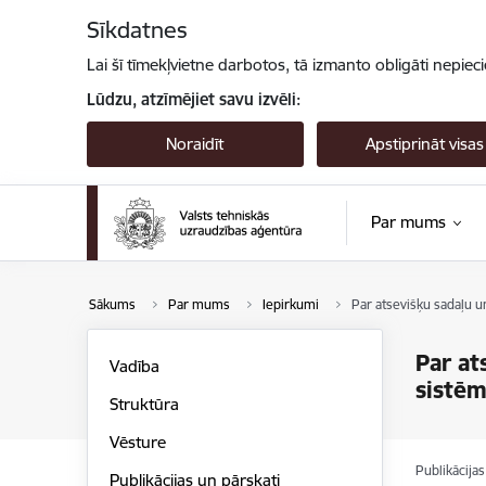
Pāriet uz lapas saturu
Sīkdatnes
Lai šī tīmekļvietne darbotos, tā izmanto obligāti nepiec
Lūdzu, atzīmējiet savu izvēli:
Noraidīt
Apstiprināt visas
Par mums
Sākums
Par mums
Iepirkumi
Par atsevišķu sadaļu u
Par at
Vadība
sistēm
Struktūra
Vēsture
Publikācija
Publikācijas un pārskati