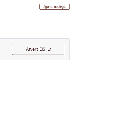
Līgums noslēgts
Atvērt EIS