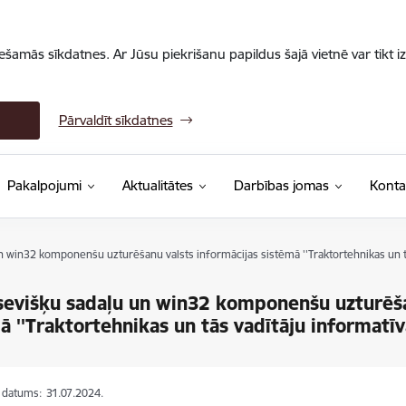
iešamās sīkdatnes. Ar Jūsu piekrišanu papildus šajā vietnē var tikt i
Pārvaldīt sīkdatnes
Pakalpojumi
Aktualitātes
Darbības jomas
Konta
n win32 komponenšu uzturēšanu valsts informācijas sistēmā ''Traktortehnikas un tā
sevišķu sadaļu un win32 komponenšu uzturēša
ā ''Traktortehnikas un tās vadītāju informatīv
s datums:
31.07.2024.