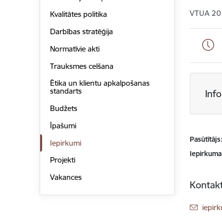
VTUA 20
Kvalitātes politika
Darbības stratēģija
Normatīvie akti
Trauksmes celšana
Ētika un klientu apkalpošanas
standarts
Inf
Budžets
Īpašumi
Pasūtītājs
Iepirkumi
Iepirkuma
Projekti
Vakances
Kontakt
E-pas
iepir