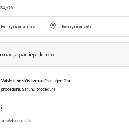
24/06
Iesniegšanas termiņš
Iesniegšanas vieta
ormācija par iepirkumu
Valsts tehniskās uzraudzības aģentūra
 procedūra
Sarunu procedūra
i
ts:
kumi@vtua.gov.lv