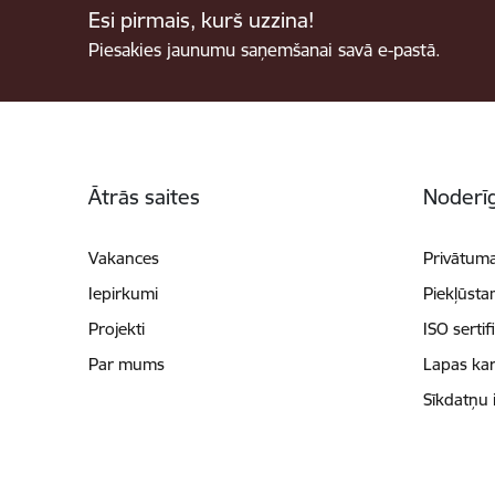
Esi pirmais, kurš uzzina!
Piesakies jaunumu saņemšanai savā e-pastā.
Kājene
Ātrās saites
Noderīg
Vakances
Privātuma
Iepirkumi
Piekļūsta
Projekti
ISO sertif
Par mums
Lapas kar
Sīkdatņu 