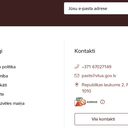
i
Kontakti
 politika
+371 67027149
E-pasts:
pasts@vtua.gov.lv
mība
Republikas laukums 2, R
ikāti
1010
te
izvēles maiņa
Visi kontakti