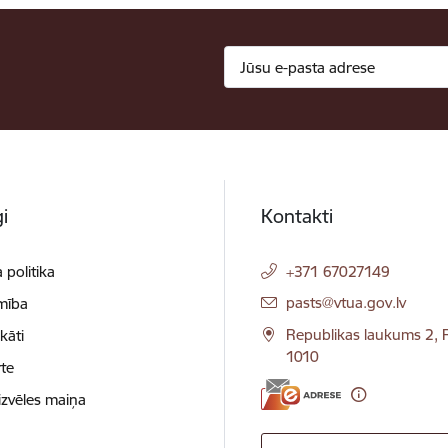
i
Kontakti
 politika
+371 67027149
E-pasts:
pasts@vtua.gov.lv
mība
Republikas laukums 2, R
ikāti
1010
te
izvēles maiņa