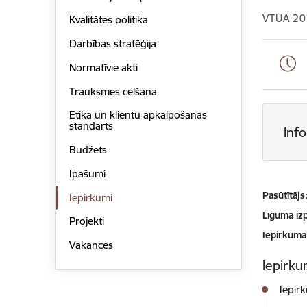
VTUA 20
Kvalitātes politika
Darbības stratēģija
Normatīvie akti
Trauksmes celšana
Ētika un klientu apkalpošanas
standarts
Inf
Budžets
Īpašumi
Pasūtītājs
Iepirkumi
Līguma izp
Projekti
Iepirkuma
Vakances
Iepirkum
Iepir