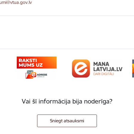
ts:
kumi@vtua.gov.lv
Vai šī informācija bija noderīga?
Sniegt atsauksmi