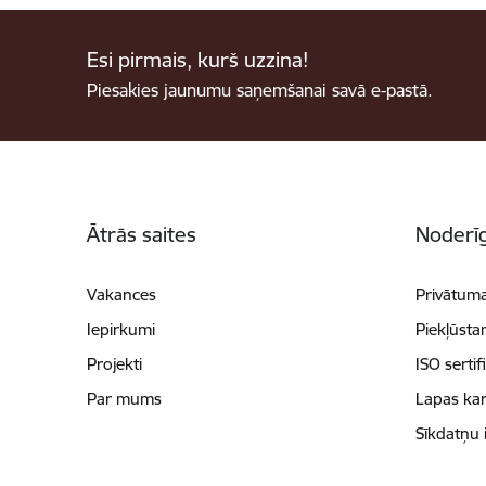
Esi pirmais, kurš uzzina!
Piesakies jaunumu saņemšanai savā e-pastā.
Kājene
Ātrās saites
Noderīg
Vakances
Privātuma
Iepirkumi
Piekļūsta
Projekti
ISO sertif
Par mums
Lapas kar
Sīkdatņu 