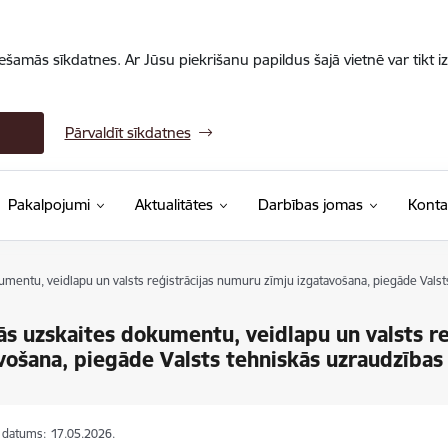
iešamās sīkdatnes. Ar Jūsu piekrišanu papildus šajā vietnē var tikt i
Pārvaldīt sīkdatnes
Pakalpojumi
Aktualitātes
Darbības jomas
Konta
umentu, veidlapu un valsts reģistrācijas numuru zīmju izgatavošana, piegāde Vals
ās uzskaites dokumentu, veidlapu un valsts r
vošana, piegāde Valsts tehniskās uzraudzība
s datums:
17.05.2026.