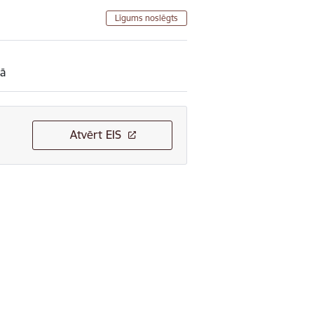
Līgums noslēgts
mā
Atvērt EIS