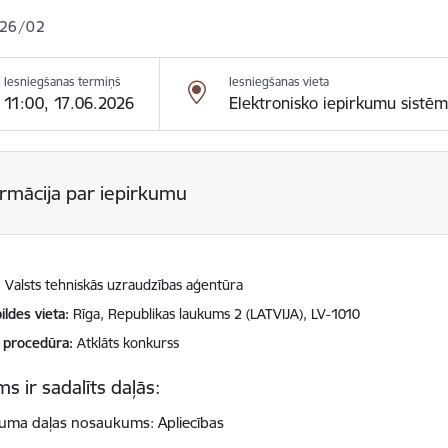
26/02
Iesniegšanas termiņš
Iesniegšanas vieta
11:00, 17.06.2026
Elektronisko iepirkumu sistē
ormācija par iepirkumu
Valsts tehniskās uzraudzības aģentūra
ildes vieta
Rīga, Republikas laukums 2 (LATVIJA), LV-1010
 procedūra
Atklāts konkurss
s ir sadalīts daļās:
kuma daļas nosaukums: Apliecības