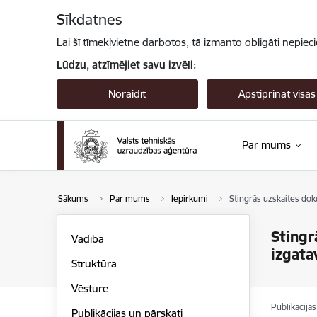
Pāriet uz lapas saturu
Sīkdatnes
Lai šī tīmekļvietne darbotos, tā izmanto obligāti nepiec
Lūdzu, atzīmējiet savu izvēli:
Noraidīt
Apstiprināt visas
Par mums
Sākums
Par mums
Iepirkumi
Stingrās uzskaites dok
Stingr
Vadība
izgata
Struktūra
Vēsture
Publikācija
Publikācijas un pārskati