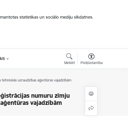
zmantotas statistikas un sociālo mediju sīkdatnes.
kti
Meklēt
Piekļūstamība
ts tehniskās uzraudzības aģentūras vajadzībām
eģistrācijas numuru zīmju
s aģentūras vajadzībām