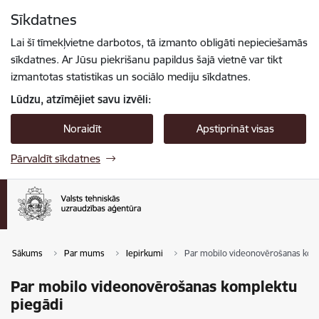
Pāriet uz lapas saturu
Sīkdatnes
Spied
lai meklētu
Enter
Lai šī tīmekļvietne darbotos, tā izmanto obligāti nepieciešamās
sīkdatnes. Ar Jūsu piekrišanu papildus šajā vietnē var tikt
izmantotas statistikas un sociālo mediju sīkdatnes.
Lūdzu, atzīmējiet savu izvēli:
Noraidīt
Apstiprināt visas
Pārvaldīt sīkdatnes
Sākums
Par mums
Iepirkumi
Par mobilo videonovērošanas kom
Par mobilo videonovērošanas komplektu
piegādi