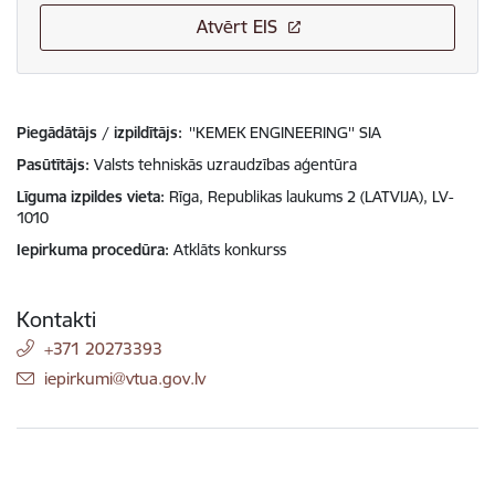
Atvērt EIS
Piegādātājs / izpildītājs:
''KEMEK ENGINEERING'' SIA
Pasūtītājs
Valsts tehniskās uzraudzības aģentūra
Līguma izpildes vieta
Rīga, Republikas laukums 2 (LATVIJA), LV-
1010
Iepirkuma procedūra
Atklāts konkurss
Kontakti
+371 20273393
E-pasts:
iepirkumi@vtua.gov.lv