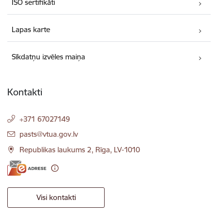
ISO sertifikāti
Lapas karte
Sīkdatņu izvēles maiņa
Kontakti
+371 67027149
E-pasts:
pasts@vtua.gov.lv
Republikas laukums 2, Rīga, LV-1010
Visi kontakti