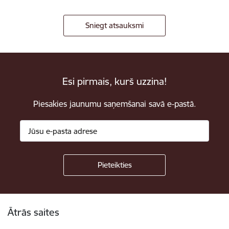
Sniegt atsauksmi
Esi pirmais, kurš uzzina!
Piesakies jaunumu saņemšanai savā e-pastā.
Kājene
Ātrās saites