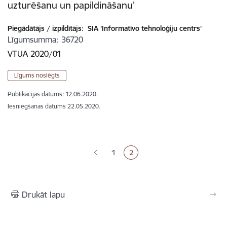
uzturēšanu un papildināšanu'
Piegādātājs / izpildītājs:
SIA 'Informatīvo tehnoloģiju centrs'
Līgumsumma
36720
VTUA 2020/01
Līgums noslēgts
Publikācijas datums:
12.06.2020.
Iesniegšanas datums
22.05.2020.
Lapošana
1
2
Lapa
Pašreizējā lapa
Drukāt lapu