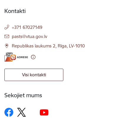
Kontakti
+371 67027149
E-pasts:
pasts@vtua.gov.lv
Republikas laukums 2, Rīga, LV-1010
Visi kontakti
Sekojiet mums