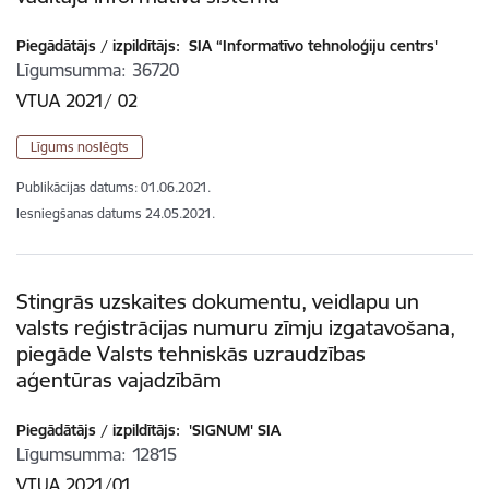
Piegādātājs / izpildītājs:
SIA “Informatīvo tehnoloģiju centrs'
Līgumsumma
36720
VTUA 2021/ 02
Līgums noslēgts
Publikācijas datums:
01.06.2021.
Iesniegšanas datums
24.05.2021.
Stingrās uzskaites dokumentu, veidlapu un
valsts reģistrācijas numuru zīmju izgatavošana,
piegāde Valsts tehniskās uzraudzības
aģentūras vajadzībām
Piegādātājs / izpildītājs:
'SIGNUM' SIA
Līgumsumma
12815
VTUA 2021/01