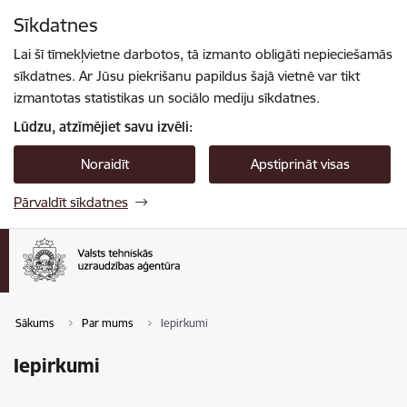
Pāriet uz lapas saturu
Sīkdatnes
Spied
lai meklētu
Enter
Lai šī tīmekļvietne darbotos, tā izmanto obligāti nepieciešamās
sīkdatnes. Ar Jūsu piekrišanu papildus šajā vietnē var tikt
izmantotas statistikas un sociālo mediju sīkdatnes.
Lūdzu, atzīmējiet savu izvēli:
Noraidīt
Apstiprināt visas
Pārvaldīt sīkdatnes
Sākums
Par mums
Iepirkumi
Iepirkumi