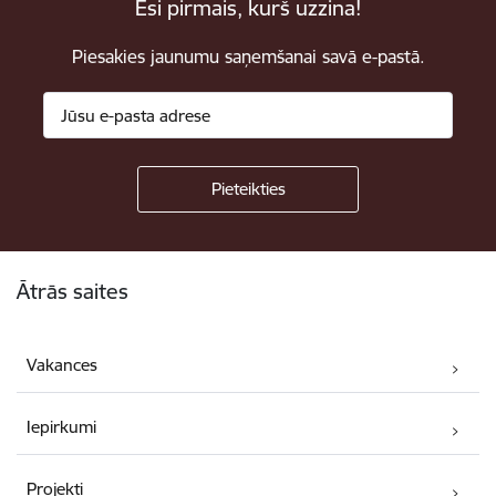
Esi pirmais, kurš uzzina!
Piesakies jaunumu saņemšanai savā e-pastā.
Kājene
Ātrās saites
Vakances
Iepirkumi
Projekti