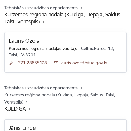
Tehniskās uzraudzības departaments
Kurzemes reģiona nodaļa (Kuldīga, Liepāja, Saldus,
Talsi, Ventspils)
Lauris Ozols
Kurzemes reģiona nodaļas vadītājs
-
Celtnieku iela 12,
Talsi, LV-3201
+371 28655128
E-pasts:
lauris.ozols@vtua.gov.lv
Tehniskās uzraudzības departaments
Kurzemes reģiona nodaļa (Kuldīga, Liepāja, Saldus, Talsi,
Ventspils)
KULDĪGA
Jānis Linde