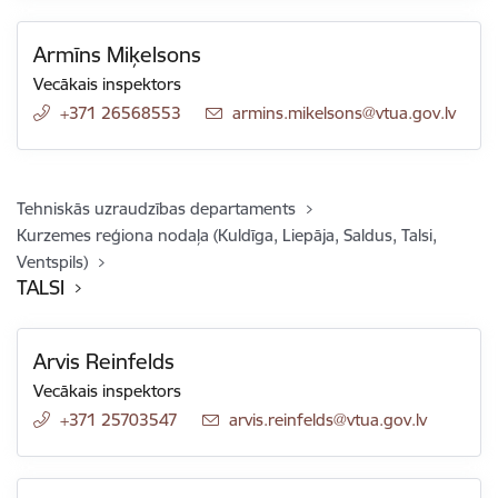
Armīns Miķelsons
Vecākais inspektors
+371 26568553
E-pasts:
armins.mikelsons@vtua.gov.lv
Tehniskās uzraudzības departaments
Kurzemes reģiona nodaļa (Kuldīga, Liepāja, Saldus, Talsi,
Ventspils)
TALSI
Arvis Reinfelds
Vecākais inspektors
+371 25703547
E-pasts:
arvis.reinfelds@vtua.gov.lv