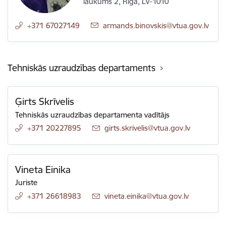
laukums 2, Rīga, LV-1010
+371 67027149
E-pasts:
armands.binovskis@vtua.gov.lv
Tehniskās uzraudzības departaments
Ģirts Skrīvelis
Tehniskās uzraudzības departamenta vadītājs
+371 20227895
E-pasts:
girts.skrivelis@vtua.gov.lv
Vineta Einika
Juriste
+371 26618983
E-pasts:
vineta.einika@vtua.gov.lv