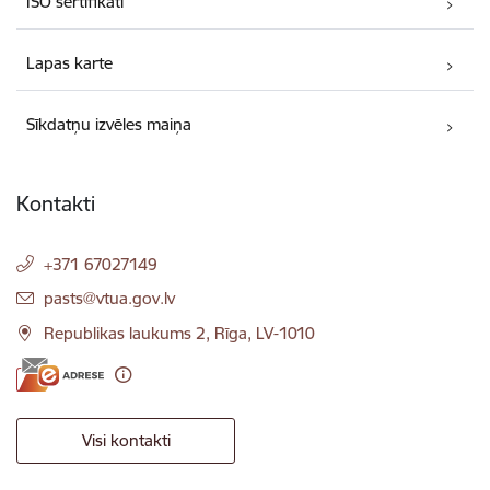
ISO sertifikāti
Lapas karte
Sīkdatņu izvēles maiņa
Kontakti
+371 67027149
E-pasts:
pasts@vtua.gov.lv
Republikas laukums 2, Rīga, LV-1010
Visi kontakti