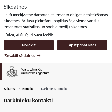
Pāriet uz lapas saturu
Sīkdatnes
Spied
lai meklētu
Enter
Lai šī tīmekļvietne darbotos, tā izmanto obligāti nepieciešamās
sīkdatnes. Ar Jūsu piekrišanu papildus šajā vietnē var tikt
izmantotas statistikas un sociālo mediju sīkdatnes.
Lūdzu, atzīmējiet savu izvēli:
Noraidīt
Apstiprināt visas
Pārvaldīt sīkdatnes
Sākums
Kontakti
Darbinieku kontakti
Darbinieku kontakti