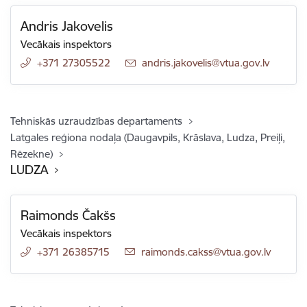
Andris Jakovelis
Vecākais inspektors
+371 27305522
E-pasts:
andris.jakovelis@vtua.gov.lv
Tehniskās uzraudzības departaments
Latgales reģiona nodaļa (Daugavpils, Krāslava, Ludza, Preiļi,
Rēzekne)
LUDZA
Raimonds Čakšs
Vecākais inspektors
+371 26385715
E-pasts:
raimonds.cakss@vtua.gov.lv