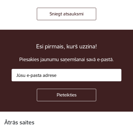
Sniegt atsauksmi
Esi pirmais, kurš uzzina!
Piesakies jaunumu saņemšanai savā e-pastā.
Kājene
Ātrās saites