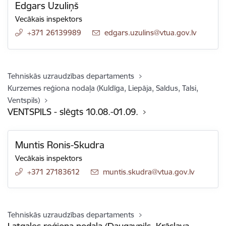
Edgars Uzuliņš
Vecākais inspektors
+371 26139989
E-pasts:
edgars.uzulins@vtua.gov.lv
Tehniskās uzraudzības departaments
Kurzemes reģiona nodaļa (Kuldīga, Liepāja, Saldus, Talsi,
Ventspils)
VENTSPILS - slēgts 10.08.-01.09.
Muntis Ronis-Skudra
Vecākais inspektors
+371 27183612
E-pasts:
muntis.skudra@vtua.gov.lv
Tehniskās uzraudzības departaments