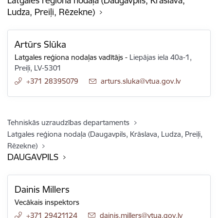
Latgales reģiona nodaļa (Daugavpils, Krāslava,
Ludza, Preiļi, Rēzekne)
Artūrs Slūka
Latgales reģiona nodaļas vadītājs
-
Liepājas iela 40a-1,
Preiļi, LV-5301
+371 28395079
E-pasts:
arturs.sluka@vtua.gov.lv
Tehniskās uzraudzības departaments
Latgales reģiona nodaļa (Daugavpils, Krāslava, Ludza, Preiļi,
Rēzekne)
DAUGAVPILS
Dainis Millers
Vecākais inspektors
+371 29421124
E-pasts:
dainis.millers@vtua.gov.lv