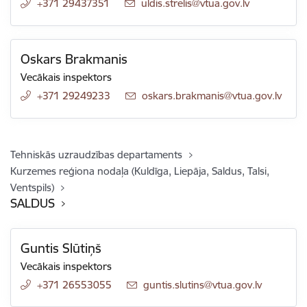
+371 29437351
E-pasts:
uldis.strelis@vtua.gov.lv
Oskars Brakmanis
Vecākais inspektors
+371 29249233
E-pasts:
oskars.brakmanis@vtua.gov.lv
Tehniskās uzraudzības departaments
Kurzemes reģiona nodaļa (Kuldīga, Liepāja, Saldus, Talsi,
Ventspils)
SALDUS
Guntis Slūtiņš
Vecākais inspektors
+371 26553055
E-pasts:
guntis.slutins@vtua.gov.lv