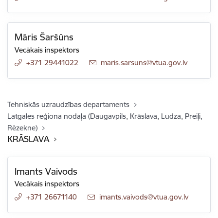
Māris Šaršūns
Vecākais inspektors
+371 29441022
E-pasts:
maris.sarsuns@vtua.gov.lv
Tehniskās uzraudzības departaments
Latgales reģiona nodaļa (Daugavpils, Krāslava, Ludza, Preiļi,
Rēzekne)
KRĀSLAVA
Imants Vaivods
Vecākais inspektors
+371 26671140
E-pasts:
imants.vaivods@vtua.gov.lv