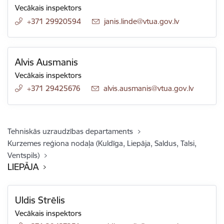
Vecākais inspektors
+371 29920594
E-pasts:
janis.linde@vtua.gov.lv
Alvis Ausmanis
Vecākais inspektors
+371 29425676
E-pasts:
alvis.ausmanis@vtua.gov.lv
Tehniskās uzraudzības departaments
Kurzemes reģiona nodaļa (Kuldīga, Liepāja, Saldus, Talsi,
Ventspils)
LIEPĀJA
Uldis Strēlis
Vecākais inspektors