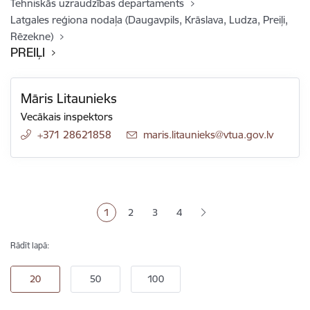
Tehniskās uzraudzības departaments
Latgales reģiona nodaļa (Daugavpils, Krāslava, Ludza, Preiļi,
Rēzekne)
PREIĻI
Māris Litaunieks
Vecākais inspektors
+371 28621858
E-pasts:
maris.litaunieks@vtua.gov.lv
Lapošana
1
2
3
4
Pašreizējā lapa
Lapa
Lapa
Lapa
Rādīt lapā: