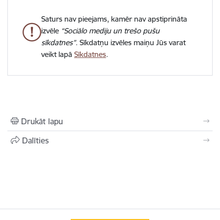
Saturs nav pieejams, kamēr nav apstiprināta
izvēle
“Sociālo mediju un trešo pušu
sīkdatnes”
. Sīkdatņu izvēles maiņu Jūs varat
veikt lapā
Sīkdatnes
.
Drukāt lapu
Dalīties