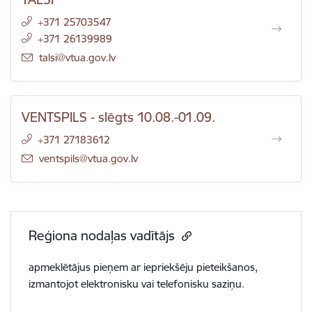
+371 25703547
+371 26139989
E-pasts:
talsi@vtua.gov.lv
VENTSPILS - slēgts 10.08.-01.09.
+371 27183612
E-pasts:
ventspils@vtua.gov.lv
Reģiona nodaļas vadītājs
apmeklētājus pieņem ar iepriekšēju pieteikšanos,
izmantojot elektronisku vai telefonisku saziņu.