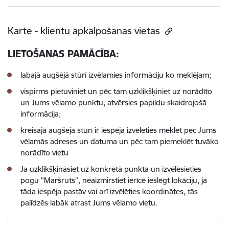
Karte - klientu apkalpošanas vietas
LIETOŠANAS PAMĀCĪBA:
labajā augšējā stūrī izvēlamies informāciju ko meklējam;
vispirms pietuviniet un pēc tam uzklikšķiniet uz norādīto
un Jums vēlamo punktu, atvērsies papildu skaidrojošā
informācija;
kreisajā augšējā stūrī ir iespēja izvēlēties meklēt pēc Jums
vēlamās adreses un datuma un pēc tam piemeklēt tuvāko
norādīto vietu
Ja uzklikšķināsiet uz konkrētā punkta un izvēlēsieties
pogu "Maršruts", neaizmirstiet ierīcē ieslēgt lokāciju, ja
tāda iespēja pastāv vai arī izvēlēties koordinātes, tās
palīdzēs labāk atrast Jums vēlamo vietu.