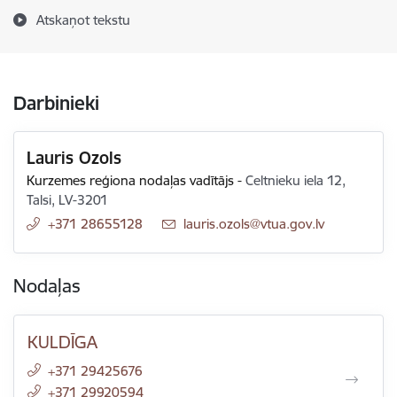
Atskaņot tekstu
Darbinieki
Lauris Ozols
Kurzemes reģiona nodaļas vadītājs
-
Celtnieku iela 12,
Talsi, LV-3201
+371 28655128
E-pasts:
lauris.ozols@vtua.gov.lv
Nodaļas
KULDĪGA
+371 29425676
+371 29920594