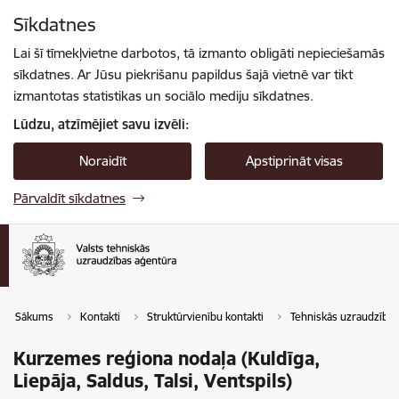
Pāriet uz lapas saturu
Sīkdatnes
Spied
lai meklētu
Enter
Lai šī tīmekļvietne darbotos, tā izmanto obligāti nepieciešamās
sīkdatnes. Ar Jūsu piekrišanu papildus šajā vietnē var tikt
izmantotas statistikas un sociālo mediju sīkdatnes.
Lūdzu, atzīmējiet savu izvēli:
Noraidīt
Apstiprināt visas
Pārvaldīt sīkdatnes
Sākums
Kontakti
Struktūrvienību kontakti
Tehniskās uzraudzība
Kurzemes reģiona nodaļa (Kuldīga,
Liepāja, Saldus, Talsi, Ventspils)