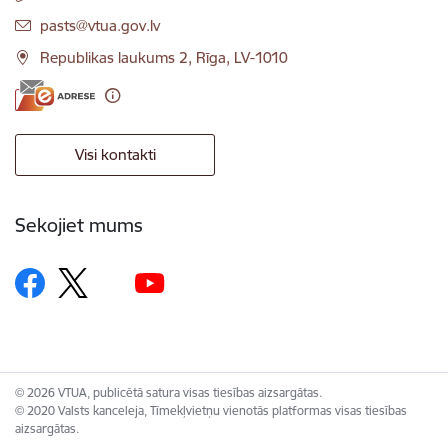
E-pasts:
pasts@vtua.gov.lv
Republikas laukums 2, Rīga, LV-1010
Visi kontakti
Sekojiet mums
© 2026 VTUA, publicētā satura visas tiesības aizsargātas.
© 2020 Valsts kanceleja, Tīmekļvietņu vienotās platformas visas tiesības
aizsargātas.