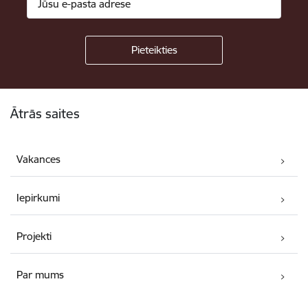
Kājene
Ātrās saites
Vakances
Iepirkumi
Projekti
Par mums