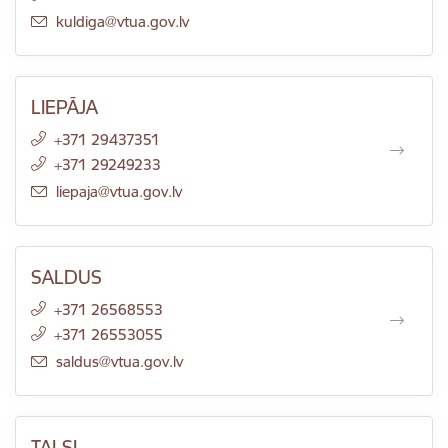
E-pasts:
kuldiga@vtua.gov.lv
LIEPĀJA
+371 29437351
+371 29249233
E-pasts:
liepaja@vtua.gov.lv
SALDUS
+371 26568553
+371 26553055
E-pasts:
saldus@vtua.gov.lv
TALSI