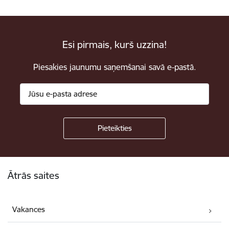
Esi pirmais, kurš uzzina!
Piesakies jaunumu saņemšanai savā e-pastā.
Kājene
Ātrās saites
Vakances