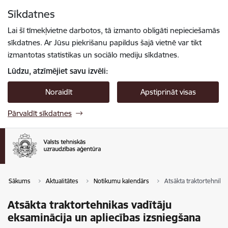
Pāriet uz lapas saturu
Sīkdatnes
Spied
lai meklētu
Enter
Lai šī tīmekļvietne darbotos, tā izmanto obligāti nepieciešamās
sīkdatnes. Ar Jūsu piekrišanu papildus šajā vietnē var tikt
izmantotas statistikas un sociālo mediju sīkdatnes.
Lūdzu, atzīmējiet savu izvēli:
Noraidīt
Apstiprināt visas
Pārvaldīt sīkdatnes
Sākums
Aktualitātes
Notikumu kalendārs
Atsākta traktortehnikas
Atsākta traktortehnikas vadītāju
eksaminācija un apliecības izsniegšana