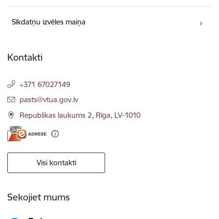
Sīkdatņu izvēles maiņa
Kontakti
+371 67027149
E-pasts:
pasts@vtua.gov.lv
Republikas laukums 2, Rīga, LV-1010
Visi kontakti
Sekojiet mums