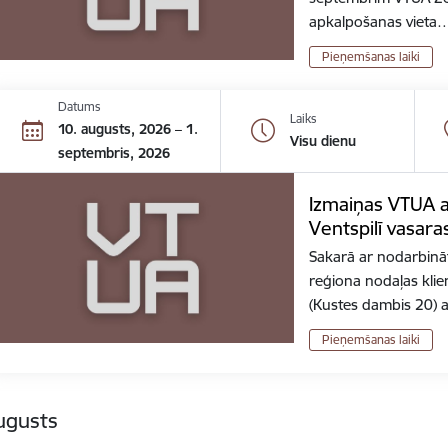
apkalpošanas vieta
Pieņemšanas laiki
Datums
Laiks
10. augusts, 2026 – 1.
Visu dienu
septembris, 2026
Izmaiņas VTUA 
Ventspilī vasara
Sakarā ar nodarbin
reģiona nodaļas klie
(Kustes dambis 20)
Pieņemšanas laiki
ugusts