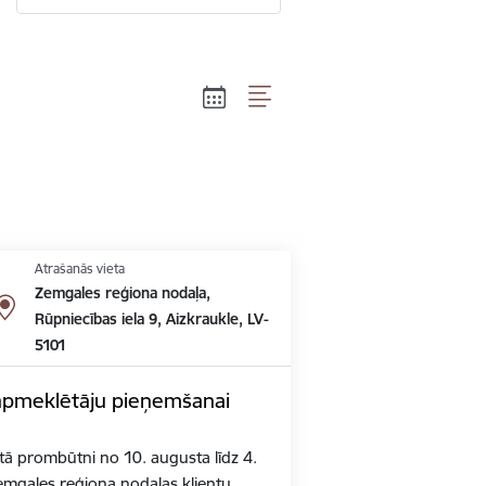
Atrašanās vieta
Zemgales reģiona nodaļa,
Rūpniecības iela 9, Aizkraukle, LV-
5101
apmeklētāju pieņemšanai
tā prombūtni no 10. augusta līdz 4.
mgales reģiona nodaļas klientu