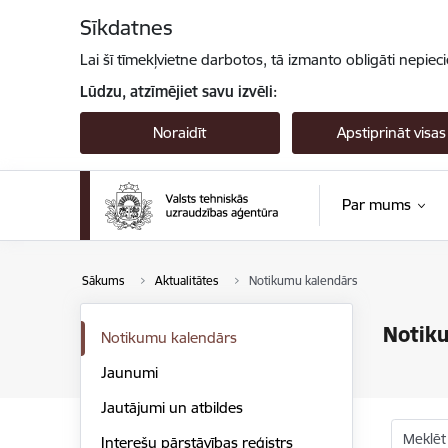
Pāriet uz lapas saturu
Sīkdatnes
Lai šī tīmekļvietne darbotos, tā izmanto obligāti nepiec
Lūdzu, atzīmējiet savu izvēli:
Noraidīt
Apstiprināt visas
Par mums
Sākums
Aktualitātes
Notikumu kalendārs
Notik
Notikumu kalendārs
Jaunumi
Jautājumi un atbildes
Meklēt
Interešu pārstāvības reģistrs