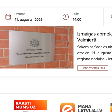
Datums
Laiks
11. augusts, 2026
14.00
Izmaiņas apmekl
Valmierā
Sakarā ar Sadales tī
otrdien, 11. august
reģiona nodaļas kli
Pieņemšanas laiki