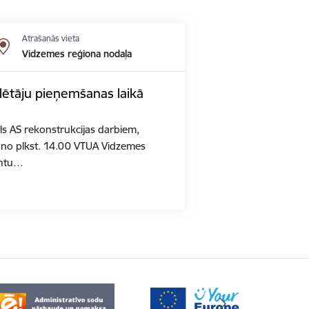
Atrašanās vieta
Vidzemes reģiona nodaļa
ētāju pieņemšanas laikā
kls AS rekonstrukcijas darbiem,
ā no plkst. 14.00 VTUA Vidzemes
entu…