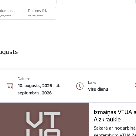
atums no
Datums līdz
ugusts
Datums
Laiks
10. augusts, 2026 – 4.
Visu dienu
septembris, 2026
Izmaiņas VTUA 
Aizkrauklē
Sakarā ar nodarbinā
septembrim VTUA Ze