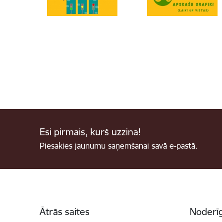
Esi pirmais, kurš uzzina!
Piesakies jaunumu saņemšanai savā e-pastā.
Kājene
Ātrās saites
Noderīg