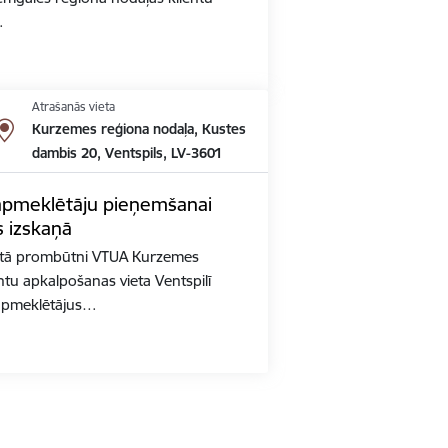
…
Atrašanās vieta
Kurzemes reģiona nodaļa, Kustes
dambis 20, Ventspils, LV-3601
apmeklētāju pieņemšanai
s izskaņā
ātā prombūtni VTUA Kurzemes
ntu apkalpošanas vieta Ventspilī
 apmeklētājus…