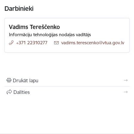
Darbinieki
Vadims Tereščenko
Informāciju tehnoloģijas nodaļas vadītājs
+371 22310277
E-pasts:
vadims.terescenko@vtua.gov.lv
Drukāt lapu
Dalīties