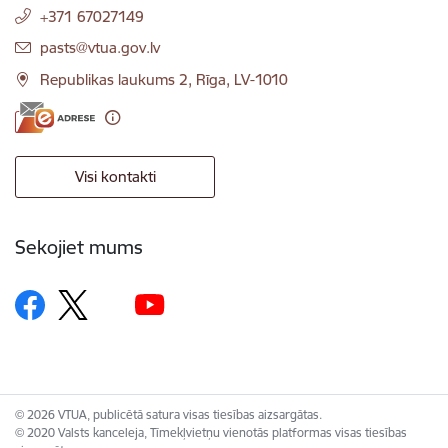
+371 67027149
E-pasts:
pasts@vtua.gov.lv
Republikas laukums 2, Rīga, LV-1010
Visi kontakti
Sekojiet mums
© 2026 VTUA, publicētā satura visas tiesības aizsargātas.
© 2020 Valsts kanceleja, Tīmekļvietņu vienotās platformas visas tiesības