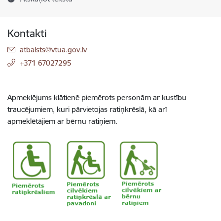
Kontakti
E-pasts:
atbalsts@vtua.gov.lv
+371 67027295
Apmeklējums klātienē piemērots personām ar kustību
traucējumiem, kuri pārvietojas ratiņkrēslā, kā arī
apmeklētājiem ar bērnu ratiņiem.