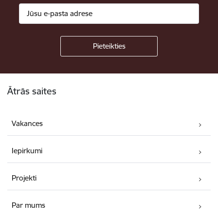
Kājene
Ātrās saites
Vakances
Iepirkumi
Projekti
Par mums