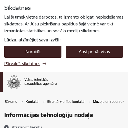
Pāriet uz lapas saturu
Sīkdatnes
Spied
lai meklētu
Enter
Lai šī tīmekļvietne darbotos, tā izmanto obligāti nepieciešamās
sīkdatnes. Ar Jūsu piekrišanu papildus šajā vietnē var tikt
izmantotas statistikas un sociālo mediju sīkdatnes.
Lūdzu, atzīmējiet savu izvēli:
Noraidīt
Apstiprināt visas
Pārvaldīt sīkdatnes
Sākums
Kontakti
Struktūrvienību kontakti
Muzeju un resursu va
Informācijas tehnoloģiju nodaļa
Atskaņot tekstu