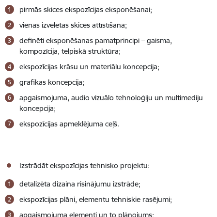
pirmās skices ekspozīcijas eksponēšanai;
vienas izvēlētās skices attīstīšana;
deﬁnēti eksponēšanas pamatprincipi – gaisma,
kompozīcija, telpiskā struktūra;
ekspozīcijas krāsu un materiālu koncepcija;
graﬁkas koncepcija;
apgaismojuma, audio vizuālo tehnoloģiju un multimediju
koncepcija;
ekspozīcijas apmeklējuma ceļš.
Izstrādāt ekspozīcijas tehnisko projektu:
detalizēta dizaina risinājumu izstrāde;
ekspozīcijas plāni, elementu tehniskie rasējumi;
apgaismojuma elementi un to plānojums;