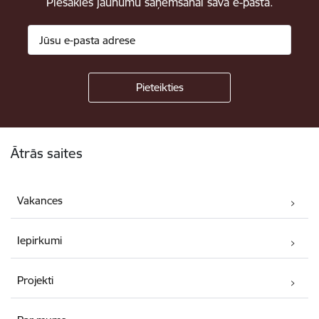
Piesakies jaunumu saņemšanai savā e-pastā.
Kājene
Ātrās saites
Vakances
Iepirkumi
Projekti