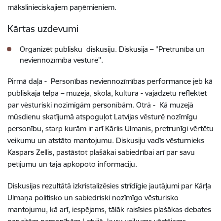
mākslinieciskajiem paņēmieniem.
Kārtas uzdevumi
Organizēt publisku diskusiju. Diskusija – ‘’Pretrunība un
neviennozīmība vēsturē’’.
Pirmā daļa - Personības neviennozīmības performance jeb kā
publiskajā telpā – muzejā, skolā, kultūrā - vajadzētu reflektēt
par vēsturiski nozīmīgām personībām. Otrā - Kā muzejā
mūsdienu skatījumā atspoguļot Latvijas vēsturē nozīmīgu
personību, starp kurām ir arī Kārlis Ulmanis, pretrunīgi vērtētu
veikumu un atstāto mantojumu. Diskusiju vadīs vēsturnieks
Kaspars Zellis, pastāstot plašākai sabiedrībai arī par savu
pētījumu un tajā apkopoto informāciju.
Diskusijas rezultātā izkristalizēsies strīdīgie jautājumi par Kārļa
Ulmaņa politisko un sabiedriski nozīmīgo vēsturisko
mantojumu, kā arī, iespējams, tālāk raisīsies plašākas debates