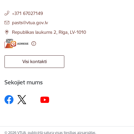
+371 67027149
E-pasts:
pasts@vtua.gov.lv
Republikas laukums 2, Rīga, LV-1010
Visi kontakti
Sekojiet mums
© 2026 VTUA, publicētā satura visas tiesības aizsargātas.