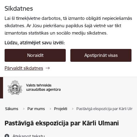
Pāriet uz lapas saturu
Sīkdatnes
Spied
lai meklētu
Enter
Lai šī tīmekļvietne darbotos, tā izmanto obligāti nepieciešamās
sīkdatnes. Ar Jūsu piekrišanu papildus šajā vietnē var tikt
izmantotas statistikas un sociālo mediju sīkdatnes.
Lūdzu, atzīmējiet savu izvēli:
Noraidīt
Apstiprināt visas
Pārvaldīt sīkdatnes
Sākums
Par mums
Projekti
Pastāvīgā ekspozīcija par Kārli Ulma
Pastāvīgā ekspozīcija par Kārli Ulmani
Atskaņot tekstu