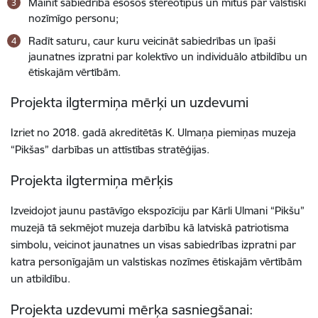
Mainīt sabiedrībā esošos stereotipus un mītus par valstiski
nozīmīgo personu;
Radīt saturu, caur kuru veicināt sabiedrības un īpaši
jaunatnes izpratni par kolektīvo un individuālo atbildību un
ētiskajām vērtībām.
Projekta ilgtermiņa mērķi un uzdevumi
Izriet no 2018. gadā akreditētās K. Ulmaņa piemiņas muzeja
“Pikšas” darbības un attīstības stratēģijas.
Projekta ilgtermiņa mērķis
Izveidojot jaunu pastāvīgo ekspozīciju par Kārli Ulmani “Pikšu”
muzejā tā sekmējot muzeja darbību kā latviskā patriotisma
simbolu, veicinot jaunatnes un visas sabiedrības izpratni par
katra personīgajām un valstiskas nozīmes ētiskajām vērtībām
un atbildību.
Projekta uzdevumi mērķa sasniegšanai: