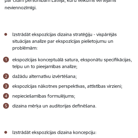
par citām personībām Latvijā, kuru veikums vērtējams
neviennozīmīgi.
Izstrādāt ekspozīcijas dizaina stratēģiju - vispārējās
situācijas analīze par ekspozīcijas pielietojumu un
problēmām:
ekspozīcijas konceptuālā satura, eksponātu speciﬁkācijas,
telpu un to pieejamības analīze;
dažādu alternatīvu izvērtēšana;
ekspozīcijas nākotnes perspektīvas, attīstības virzieni;
nepieciešamības formulējums;
dizaina mērķa un auditorijas deﬁnēšana.
Izstrādāt ekspozīcijas dizaina koncepciju: