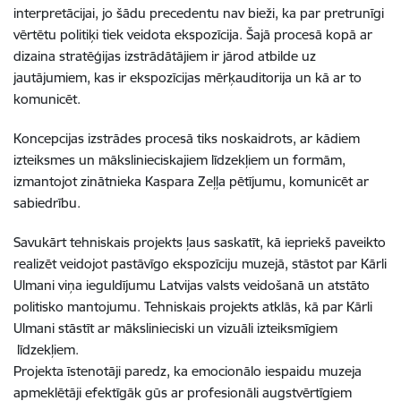
interpretācijai, jo šādu precedentu nav bieži, ka par pretrunīgi
vērtētu politiķi tiek veidota ekspozīcija. Šajā procesā kopā ar
dizaina stratēģijas izstrādātājiem ir jārod atbilde uz
jautājumiem, kas ir ekspozīcijas mērķauditorija un kā ar to
komunicēt.
Koncepcijas izstrādes procesā tiks noskaidrots, ar kādiem
izteiksmes un mākslinieciskajiem līdzekļiem un formām,
izmantojot zinātnieka Kaspara Zeļļa pētījumu, komunicēt ar
sabiedrību.
Savukārt tehniskais projekts ļaus saskatīt, kā iepriekš paveikto
realizēt veidojot pastāvīgo ekspozīciju muzejā, stāstot par Kārli
Ulmani viņa ieguldījumu Latvijas valsts veidošanā un atstāto
politisko mantojumu. Tehniskais projekts atklās, kā par Kārli
Ulmani stāstīt ar mākslinieciski un vizuāli izteiksmīgiem
līdzekļiem.
Projekta īstenotāji paredz, ka emocionālo iespaidu muzeja
apmeklētāji efektīgāk gūs ar profesionāli augstvērtīgiem