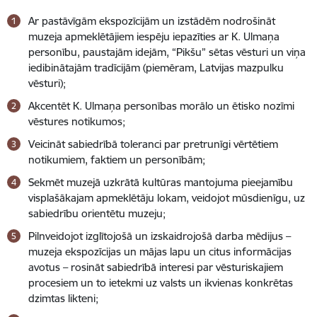
Ar pastāvīgām ekspozīcijām un izstādēm nodrošināt
muzeja apmeklētājiem iespēju iepazīties ar K. Ulmaņa
personību, paustajām idejām, “Pikšu” sētas vēsturi un viņa
iedibinātajām tradīcijām (piemēram, Latvijas mazpulku
vēsturi);
Akcentēt K. Ulmaņa personības morālo un ētisko nozīmi
vēstures notikumos;
Veicināt sabiedrībā toleranci par pretrunīgi vērtētiem
notikumiem, faktiem un personībām;
Sekmēt muzejā uzkrātā kultūras mantojuma pieejamību
visplašākajam apmeklētāju lokam, veidojot mūsdienīgu, uz
sabiedrību orientētu muzeju;
Pilnveidojot izglītojošā un izskaidrojošā darba mēdijus –
muzeja ekspozīcijas un mājas lapu un citus informācijas
avotus – rosināt sabiedrībā interesi par vēsturiskajiem
procesiem un to ietekmi uz valsts un ikvienas konkrētas
dzimtas likteni;