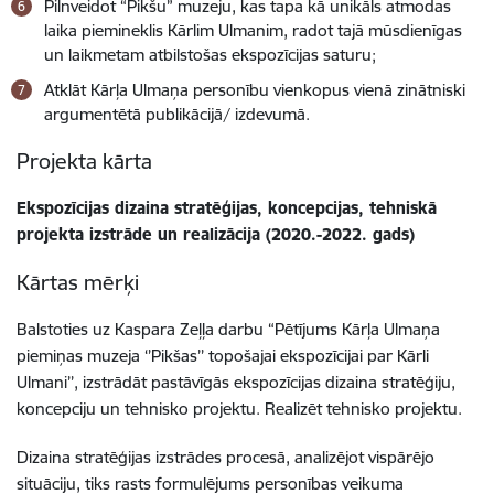
Pilnveidot “Pikšu” muzeju, kas tapa kā unikāls atmodas
laika piemineklis Kārlim Ulmanim, radot tajā mūsdienīgas
un laikmetam atbilstošas ekspozīcijas saturu;
Atklāt Kārļa Ulmaņa personību vienkopus vienā zinātniski
argumentētā publikācijā/ izdevumā.
Projekta kārta
Ekspozīcijas dizaina stratēģijas, koncepcijas, tehniskā
projekta izstrāde un realizācija (2020.-2022. gads)
Kārtas mērķi
Balstoties uz Kaspara Zeļļa darbu “Pētījums Kārļa Ulmaņa
piemiņas muzeja ‘’Pikšas’’ topošajai ekspozīcijai par Kārli
Ulmani’’, izstrādāt pastāvīgās ekspozīcijas dizaina stratēģiju,
koncepciju un tehnisko projektu. Realizēt tehnisko projektu.
Dizaina stratēģijas izstrādes procesā, analizējot vispārējo
situāciju, tiks rasts formulējums personības veikuma