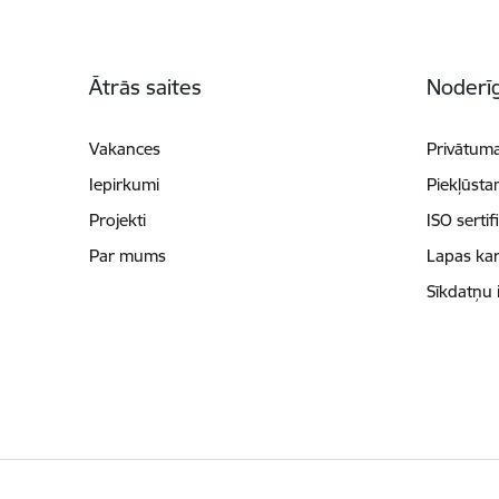
Kājene
Ātrās saites
Noderīg
Vakances
Privātuma
Iepirkumi
Piekļūsta
Projekti
ISO sertif
Par mums
Lapas kar
Sīkdatņu 