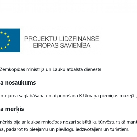
 Zemkopības ministrija un Lauku atbalsta dienests
ta nosaukums
ntojuma saglabāšana un atjaunošana K.Ulmaņa piemiņas muzejā „
ta mērķis
mērķis bija ar lauksaimniecības nozari saistītā kultūrvēsturiskā m
a, padarot to pieejamu un pievilcīgu iedzīvotājiem un tūristiem.