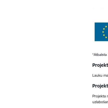
*Atbalsta
Projek
Lauku ma
Projek
Projekta 
uzlabošan