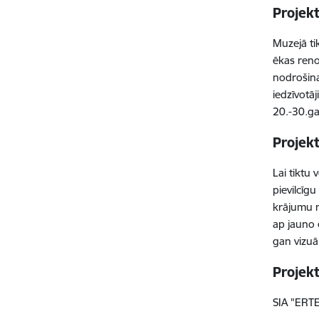
Projekt
Muzejā ti
ēkas reno
nodrošina
iedzīvotāj
20.-30.ga
Projek
Lai tiktu
pievilcīg
krājumu n
ap jauno 
gan vizuāl
Projek
SIA "ERTE