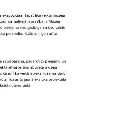
 ekspozīcijas. Tāpat tika veikta muzeja
stoši normatīvajām prasībām. Muzejs
to pieejamu visu gadu gan mūsu valsts
risko personību K.Ulmani, gan arī ar
uma saglabāšana, padarot to pieejamu un
ekta ietvaros tika izbūvēta muzeja
kā arī tika veikti labiekārtošanas darbi
ūts, līdz ar to jaunā ēka tika projektēta
iekšējās būves vietā.