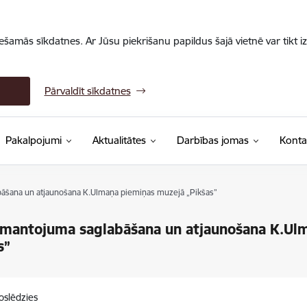
iešamās sīkdatnes. Ar Jūsu piekrišanu papildus šajā vietnē var tikt i
Pārvaldīt sīkdatnes
Pakalpojumi
Aktualitātes
Darbības jomas
Konta
āšana un atjaunošana K.Ulmaņa piemiņas muzejā „Pikšas”
mantojuma saglabāšana un atjaunošana K.Ul
s”
oslēdzies