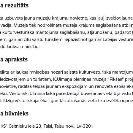
a rezultāts
ka uzbūvēta jauna muzeju krājumu novietne, kas ļauj izveidot jaunas
vācija. Muzejā tiek nodrošināta muzeja krājuma saglabāšana atbil
 kultūrvēsturiskā mantojuma saglabāšanu, atjaunošanu, padarot 
iem, gan arī citu valstu tūristiem, iepazīstinot gan ar Latvijas vēstu
du lauksaimniecību.
ta apraksts
 veikta ar lauksaimniecības nozari saistītā kultūrvēsturiskā mantoj
u iedzīvotājiem un tūristiem, K.Ulmaņa piemiņas muzejā "Pikšas" proj
ovietne, radītas telpas jaunām ekspozīcijām un renovēta esošā ēka, 
ēku. Vēsturiski Ulmaņa laikā paredzētajā būvēšanas vietā bija vistu k
i līdzīgi vēsturiskajai ēkai, gan tās atrašanās vieta tika izvēlēta iepr
ta būvnieks
KS" Celtnieku iela 23, Talsi, Talsu nov., LV-3201