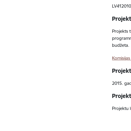
LV41201
Projek
Projekts 
programm
budžeta.
Komisijas
Projek
2015. gada
Projek
Projektu 