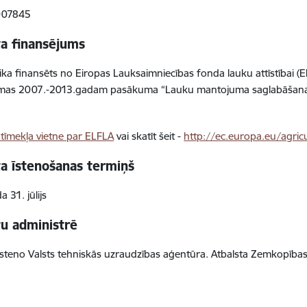
007845
ta finansējums
tika finansēts no Eiropas Lauksaimniecības fonda lauku attīstībai (E
as 2007.-2013.gadam pasākuma “Lauku mantojuma saglabāšana un
 tīmekļa vietne par ELFLA
vai skatīt šeit -
http://ec.europa.eu/agric
ta īstenošanas termiņš
 31. jūlijs
tu administrē
īsteno Valsts tehniskās uzraudzības aģentūra. Atbalsta Zemkopības 