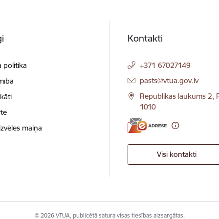
i
Kontakti
 politika
+371 67027149
E-pasts:
pasts@vtua.gov.lv
mība
Republikas laukums 2, R
ikāti
1010
te
izvēles maiņa
Visi kontakti
© 2026 VTUA, publicētā satura visas tiesības aizsargātas.