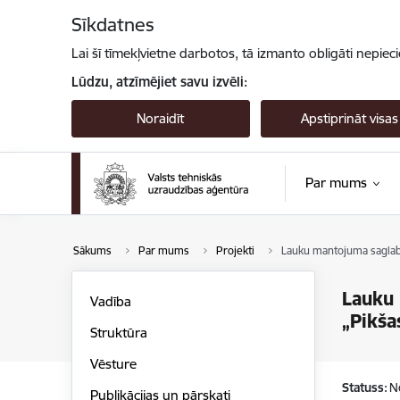
Pāriet uz lapas saturu
Sīkdatnes
Lai šī tīmekļvietne darbotos, tā izmanto obligāti nepiec
Lūdzu, atzīmējiet savu izvēli:
Noraidīt
Apstiprināt visas
Par mums
Sākums
Par mums
Projekti
Lauku mantojuma saglab
Lauku 
Vadība
„Pikša
Struktūra
Vēsture
Statuss:
N
Publikācijas un pārskati