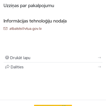
Uzziņas par pakalpojumu
Informācijas tehnoloģiju nodaļa
E-pasts:
atbalsts@vtua.gov.lv
Drukāt lapu
Dalīties