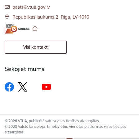
E-pasts:
pasts@vtua.gov.lv
Republikas laukums 2, Rīga, LV-1010
Visi kontakti
Sekojiet mums
© 2026 VTUA, publicētā satura visas tiesības aizsargātas.
© 2020 Valsts kanceleja, Tīmekļvietņu vienotās platformas visas tiesības
aizsargātas.