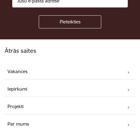
Kājene
Ātrās saites
Vakances
Iepirkumi
Projekti
Par mums