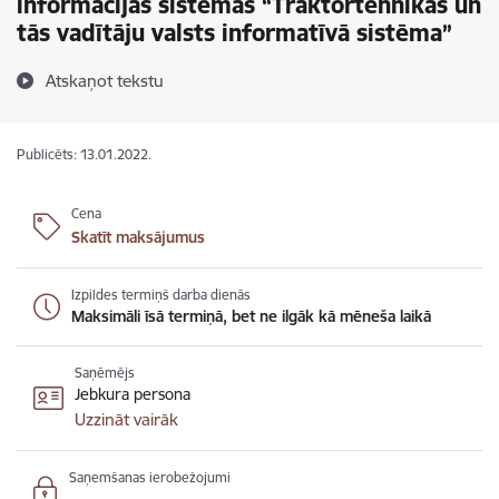
informācijas sistēmas “Traktortehnikas un
tās vadītāju valsts informatīvā sistēma”
Atskaņot tekstu
Publicēts: 13.01.2022.
Cena
Skatīt maksājumus
Izpildes termiņš darba dienās
Maksimāli īsā termiņā, bet ne ilgāk kā mēneša laikā
Saņēmējs
Jebkura persona
Uzzināt vairāk
Saņemšanas ierobežojumi