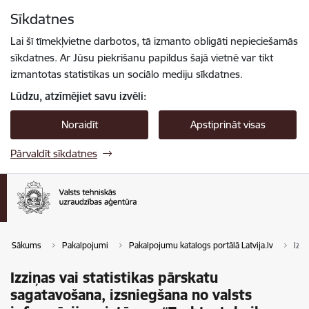
Pāriet uz lapas saturu
Sīkdatnes
Spied
lai meklētu
Enter
Lai šī tīmekļvietne darbotos, tā izmanto obligāti nepieciešamās
sīkdatnes. Ar Jūsu piekrišanu papildus šajā vietnē var tikt
izmantotas statistikas un sociālo mediju sīkdatnes.
Lūdzu, atzīmējiet savu izvēli:
Noraidīt
Apstiprināt visas
Pārvaldīt sīkdatnes
Sākums
Pakalpojumi
Pakalpojumu katalogs portālā Latvija.lv
Izzi
Izziņas vai statistikas pārskatu
sagatavošana, izsniegšana no valsts