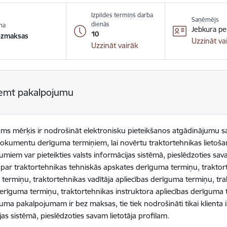
Izpildes termiņš darba
Saņēmējs
dienās
na
Jebkura pe
10
ezmaksas
Uzzināt va
Uzzināt vairāk
emt pakalpojumu
ms mērķis ir nodrošināt elektronisku pieteikšanos atgādinājumu s
dokumentu derīguma termiņiem, lai novērtu traktortehnikas lietoš
umiem var pieteikties valsts informācijas sistēmā, pieslēdzoties sav
 par traktortehnikas tehniskās apskates derīguma termiņu, traktorte
termiņu, traktortehnikas vadītāja apliecības derīguma termiņu, t
derīguma termiņu, traktortehnikas instruktora apliecības derīguma 
uma pakalpojumam ir bez maksas, tie tiek nodrošināti tikai klienta iz
jas sistēmā, pieslēdzoties savam lietotāja profilam.