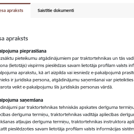
esa apraksts
Saistītie dokumenti
sa apraksts
alpojuma pieprasīšana
uzsāktu pieteikumu atgādinājumiem par traktortehnikas un tās va
ona (lietotājs) vispirms pieslēdzas savam lietotāja profilam valsts i
lpojuma aprakstu, kā arī aizpilda vai iesniedz e-pakalpojumā prasīt
nieks ir juridiska persona, atgādinājumu saņemšanai var pieteikties
varota veikt e-pakalpojumu šīs juridiskās personas vārdā.
alpojuma saņemšana
dinājumi par traktortehnikas tehniskās apskates derīguma termiņu,
ecības derīguma termiņu, traktortehnikas vadītāja apliecības derī
kšanas atļaujas derīguma termiņu, traktortehnikas instruktora apl
atīt pieslēdzoties savam lietotāja profilam valsts informācijas sist