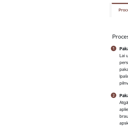
Proc
Proce
Pak
Lai 
pers
paka
īpaš
piln
Pak
Atgā
apli
brau
apsk