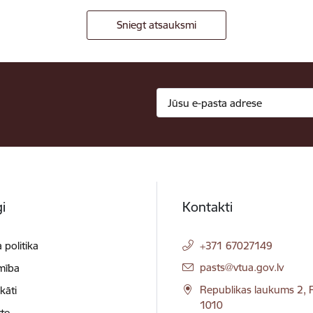
Sniegt atsauksmi
i
Kontakti
 politika
+371 67027149
E-pasts:
pasts@vtua.gov.lv
mība
Republikas laukums 2, R
ikāti
1010
te