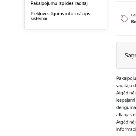
Pakalpojumu izpildes rādītāji
Piekļuves līgums informācijas
Ce
sistēmai
B
Saņ
Pakalpoju
vadītāju 
Atgādināj
iespējami
derīguma 
atļaujas 
Atgādināj
informāci