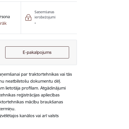
Saņemšanas
rsona
ierobežojumi
-
irāk
E-pakalpojums
aņemšanai par traktortehnikas vai tās
anu neatbilstošu dokumentu dēļ.
am lietotāja profilam. Atgādinājumi
hnikas reģistrācijas apliecības
raktortehnikas mācību braukšanas
termiņu.
vēlētajos kanālos vai arī valsts