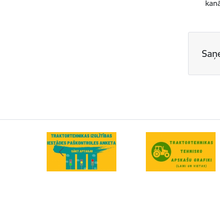
kanā
Saņ