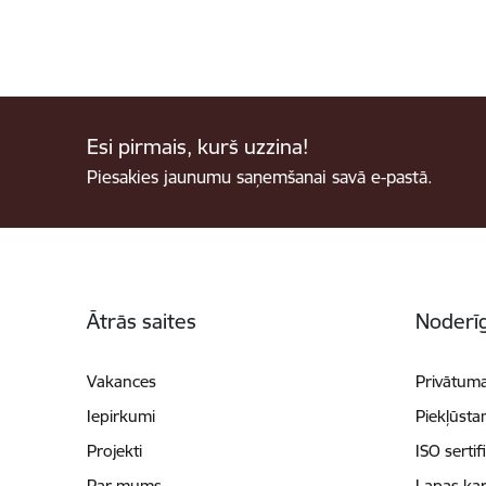
Esi pirmais, kurš uzzina!
Piesakies jaunumu saņemšanai savā e-pastā.
Kājene
Ātrās saites
Noderīg
Vakances
Privātuma
Iepirkumi
Piekļūsta
Projekti
ISO sertif
Par mums
Lapas kar