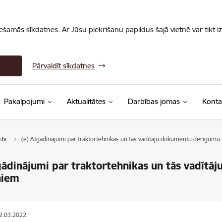
iešamās sīkdatnes. Ar Jūsu piekrišanu papildus šajā vietnē var tikt i
Pārvaldīt sīkdatnes
Pakalpojumi
Aktualitātes
Darbības jomas
Konta
.lv
(e) Atgādinājumi par traktortehnikas un tās vadītāju dokumentu derīgumu
gādinājumi par traktortehnikas un tās vadīt
ņiem
12.03.2022.