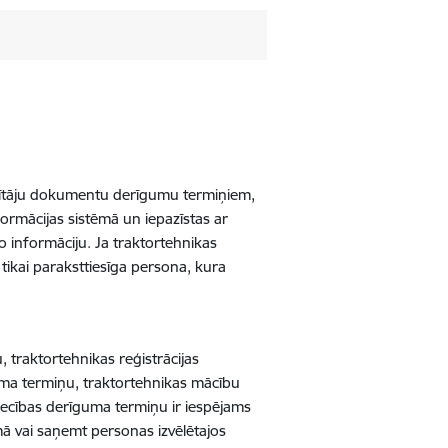
dītāju dokumentu derīgumu termiņiem,
nformācijas sistēmā un iepazīstas ar
o informāciju. Ja traktortehnikas
 tikai paraksttiesīga persona, kura
 traktortehnikas reģistrācijas
guma termiņu, traktortehnikas mācību
iecības derīguma termiņu ir iespējams
ēmā vai saņemt personas izvēlētajos