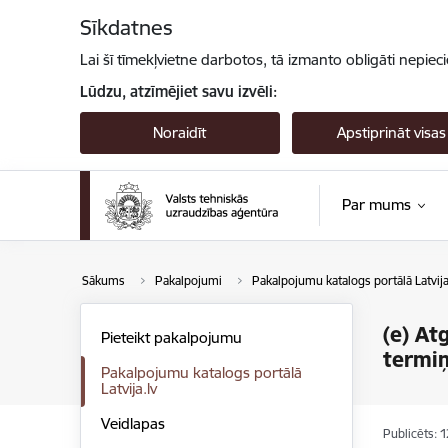
Pāriet uz lapas saturu
Sīkdatnes
Lai šī tīmekļvietne darbotos, tā izmanto obligāti nepiec
Lūdzu, atzīmējiet savu izvēli:
Noraidīt
Apstiprināt visas
Par mums
Sākums
Pakalpojumi
Pakalpojumu katalogs portālā Latvija
(e) At
Pieteikt pakalpojumu
termi
Pakalpojumu katalogs portālā
Latvija.lv
Veidlapas
Publicēts: 