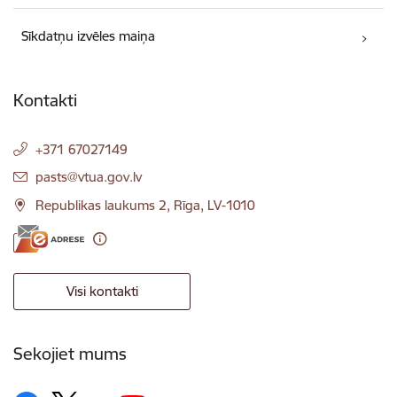
Sīkdatņu izvēles maiņa
Kontakti
+371 67027149
E-pasts:
pasts@vtua.gov.lv
Republikas laukums 2, Rīga, LV-1010
Visi kontakti
Sekojiet mums