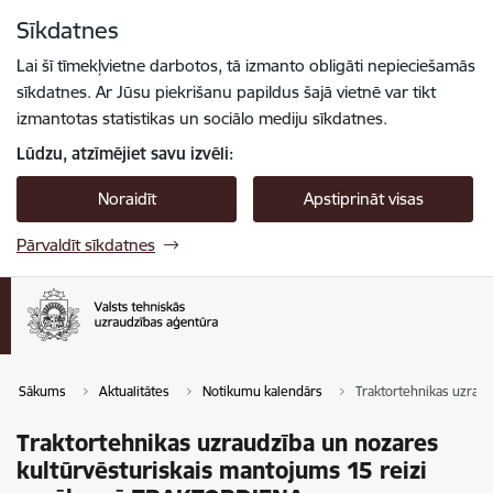
Pāriet uz lapas saturu
Sīkdatnes
Spied
lai meklētu
Enter
Lai šī tīmekļvietne darbotos, tā izmanto obligāti nepieciešamās
sīkdatnes. Ar Jūsu piekrišanu papildus šajā vietnē var tikt
izmantotas statistikas un sociālo mediju sīkdatnes.
Lūdzu, atzīmējiet savu izvēli:
Noraidīt
Apstiprināt visas
Pārvaldīt sīkdatnes
Sākums
Aktualitātes
Notikumu kalendārs
Traktortehnikas uzrau
Traktortehnikas uzraudzība un nozares
kultūrvēsturiskais mantojums 15 reizi