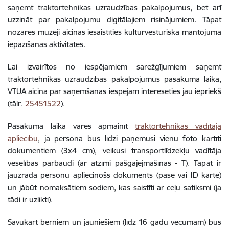
saņemt traktortehnikas uzraudzības pakalpojumus, bet arī
uzzināt par pakalpojumu digitālajiem risinājumiem. Tāpat
nozares muzeji aicinās iesaistīties kultūrvēsturiskā mantojuma
iepazīšanas aktivitātēs.
Lai izvairītos no iespējamiem sarežģījumiem saņemt
traktortehnikas uzraudzības pakalpojumus pasākuma laikā,
VTUA aicina par saņemšanas iespējām interesēties jau iepriekš
(tālr.
25451522
).
Pasākuma laikā varēs apmainīt
traktortehnikas vadītāja
apliecību
, ja persona būs līdzi paņēmusi vienu foto kartīti
dokumentiem (3x4 cm), veikusi transportlīdzekļu vadītāja
veselības pārbaudi (ar atzīmi pašgājējmašīnas - T). Tāpat ir
jāuzrāda personu apliecinošs dokuments (pase vai ID karte)
un jābūt nomaksātiem sodiem, kas saistīti ar ceļu satiksmi (ja
tādi ir uzlikti).
Savukārt bērniem un jauniešiem (līdz 16 gadu vecumam) būs