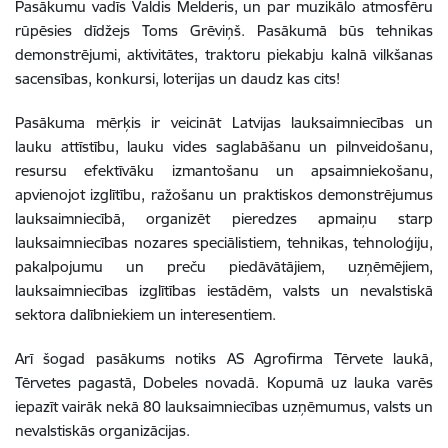
Pasākumu vadīs Valdis Melderis, un par muzikālo atmosfēru
rūpēsies dīdžejs Toms Grēviņš. Pasākumā būs tehnikas
demonstrējumi, aktivitātes, traktoru piekabju kalnā vilkšanas
sacensības, konkursi, loterijas un daudz kas cits!
Pasākuma mērķis ir veicināt Latvijas lauksaimniecības un
lauku attīstību, lauku vides saglabāšanu un pilnveidošanu,
resursu efektīvāku izmantošanu un apsaimniekošanu,
apvienojot izglītību, ražošanu un praktiskos demonstrējumus
lauksaimniecībā, organizēt pieredzes apmaiņu starp
lauksaimniecības nozares speciālistiem, tehnikas, tehnoloģiju,
pakalpojumu un preču piedāvātājiem, uzņēmējiem,
lauksaimniecības izglītības iestādēm, valsts un nevalstiskā
sektora dalībniekiem un interesentiem.
Arī šogad pasākums notiks AS Agrofirma Tērvete laukā,
Tērvetes pagastā, Dobeles novadā. Kopumā uz lauka varēs
iepazīt vairāk nekā 80 lauksaimniecības uzņēmumus, valsts un
nevalstiskās organizācijas.