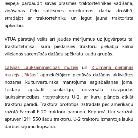
iespēja pārbaudīt savas prasmes traktortehnikas vadīšanā,
zināšanas Ceļu satiksmes noteikumos, darba drošībā,
strādājot ar traktortehniku un iegūt jaunā traktorista
apliecību.
VTUA pārstāvji veiks arī jaudas mērījumus uz jūgvārpstu tai
traktortehnikai, kura piedalīsies traktoru piekabju kalnā
vilkšanas sacensībās dažādu spēkratu jaudu grupās.
Latvijas Lauksaimniecības muzejs
un
K.Ulmaņa piemiņas
muzejs „Pikšas”
apmeklētājiem piedāvās dažādas aktivitātes
nozares kultūrvēsturiskā mantojuma saglabāšanas jomā.
Tostarp apskatīt senlaicīgu, universālu mazjaudas
lauksaimniecības riteņtraktoru U-2, ar kuru plānots atklāt
traktoru parādi. Traktora prototips izstrādāts pēc amerikāņu
ražotā Farmall F-20 traktora parauga. Kopumā tika saražoti
aptuveni 211 550 šādu traktoru. U-2 traktoru izmantoja lauku
darbos sējumu kopšanā.