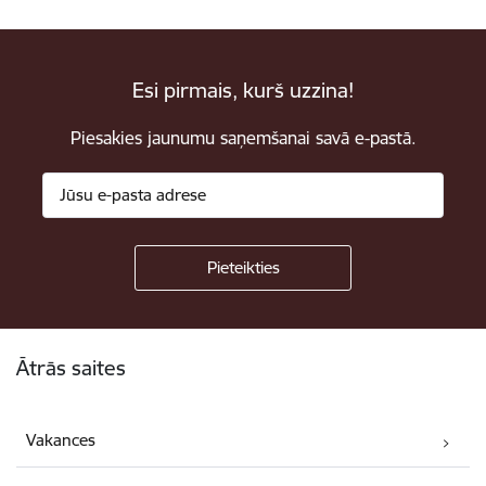
Esi pirmais, kurš uzzina!
Piesakies jaunumu saņemšanai savā e-pastā.
Kājene
Ātrās saites
Vakances