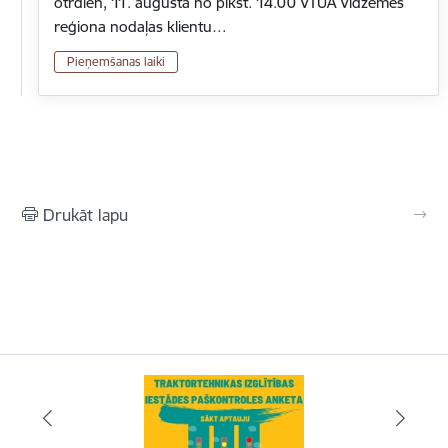
otrdien, 11. augustā no plkst. 14.00 VTUA Vidzemes
reģiona nodaļas klientu…
Pieņemšanas laiki
Drukāt lapu