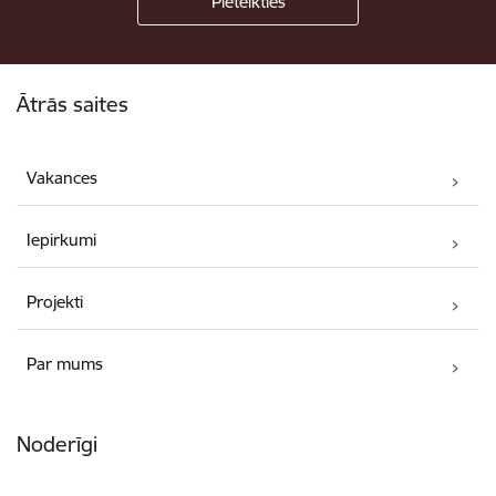
Kājene
Ātrās saites
Vakances
Iepirkumi
Projekti
Par mums
Noderīgi