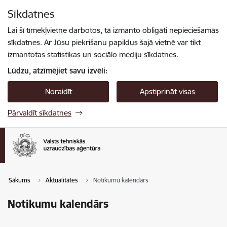
Pāriet uz lapas saturu
Sīkdatnes
Spied
lai meklētu
Enter
Lai šī tīmekļvietne darbotos, tā izmanto obligāti nepieciešamās
sīkdatnes. Ar Jūsu piekrišanu papildus šajā vietnē var tikt
izmantotas statistikas un sociālo mediju sīkdatnes.
Lūdzu, atzīmējiet savu izvēli:
Noraidīt
Apstiprināt visas
Pārvaldīt sīkdatnes
Sākums
Aktualitātes
Notikumu kalendārs
Notikumu kalendārs