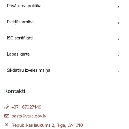
Privātuma politika
Piekļūstamība
ISO sertifikāti
Lapas karte
Sīkdatņu izvēles maiņa
Kontakti
+371 67027149
E-pasts:
pasts@vtua.gov.lv
Republikas laukums 2, Rīga, LV-1010