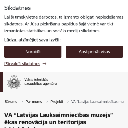
Pāriet uz lapas saturu
Sīkdatnes
Spied
lai meklētu
Enter
Lai šī tīmekļvietne darbotos, tā izmanto obligāti nepieciešamās
sīkdatnes. Ar Jūsu piekrišanu papildus šajā vietnē var tikt
izmantotas statistikas un sociālo mediju sīkdatnes.
Lūdzu, atzīmējiet savu izvēli:
Noraidīt
Apstiprināt visas
Pārvaldīt sīkdatnes
Sākums
Par mums
Projekti
VA “Latvijas Lauksaimniecības muzejs
VA “Latvijas Lauksaimniecības muzejs”
ēkas renovācija un teritorijas