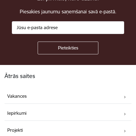
Piesakies jaunumu saņemšanai savā e-pastā.
Kājene
Ātrās saites
Vakances
Iepirkumi
Projekti