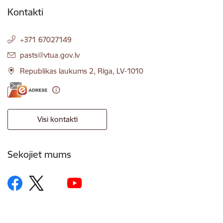
Kontakti
+371 67027149
E-pasts:
pasts@vtua.gov.lv
Republikas laukums 2, Rīga, LV-1010
Visi kontakti
Sekojiet mums