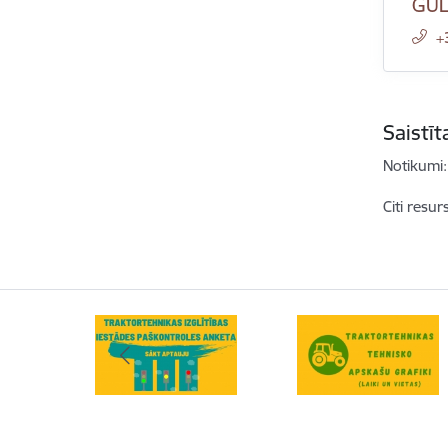
GU
+
Saistī
Notikumi:
Citi resur