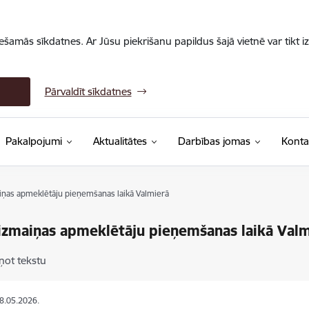
iešamās sīkdatnes. Ar Jūsu piekrišanu papildus šajā vietnē var tikt i
Pārvaldīt sīkdatnes
Pakalpojumi
Aktualitātes
Darbības jomas
Konta
aiņas apmeklētāju pieņemšanas laikā Valmierā
 izmaiņas apmeklētāju pieņemšanas laikā Val
ņot tekstu
28.05.2026.