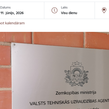
Datums
Laiks
11. jūnijs, 2026
Visu dienu
not kalendāram