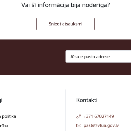
Vai šī informācija bija noderīga?
Sniegt atsauksmi
i
Kontakti
 politika
+371 67027149
E-pasts:
pasts@vtua.gov.lv
mība