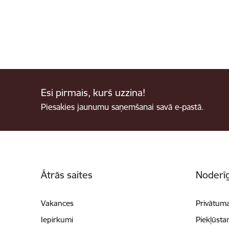
Esi pirmais, kurš uzzina!
Piesakies jaunumu saņemšanai savā e-pastā.
Kājene
Ātrās saites
Noderīg
Vakances
Privātuma
Iepirkumi
Piekļūsta