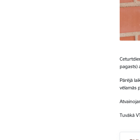
Ceturtdie
pagasts)
Pārējā la
vēlamās pi
Atvainoja
Tuvākā VT