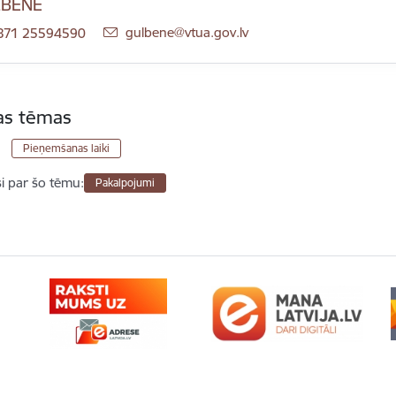
LBENE
E-pasts:
gulbene@vtua.gov.lv
371 25594590
tas tēmas
Pieņemšanas laiki
si par šo tēmu:
Pakalpojumi