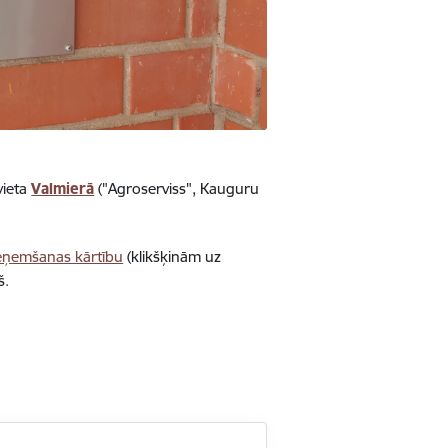
vieta
Valmierā
("Agroserviss", Kauguru
eņemšanas kārtību
(klikšķinām uz
š.