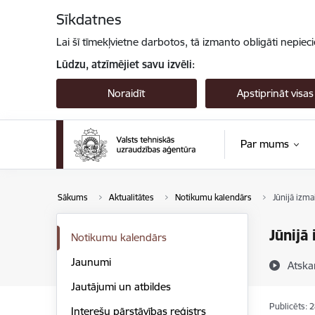
Pāriet uz lapas saturu
Sīkdatnes
Lai šī tīmekļvietne darbotos, tā izmanto obligāti nepiec
Lūdzu, atzīmējiet savu izvēli:
Noraidīt
Apstiprināt visas
Par mums
Sākums
Aktualitātes
Notikumu kalendārs
Jūnijā izm
Jūnijā
Notikumu kalendārs
Jaunumi
Atska
Jautājumi un atbildes
Publicēts: 
Interešu pārstāvības reģistrs