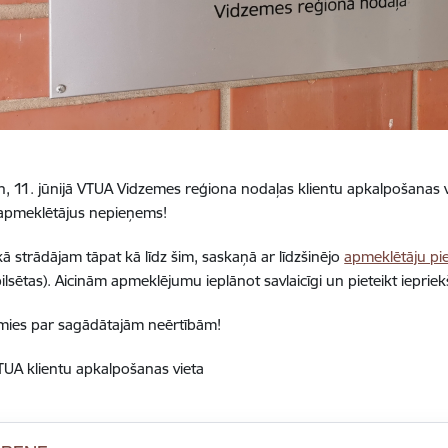
n, 11. jūnijā VTUA Vidzemes reģiona nodaļas klientu apkalpošanas 
 apmeklētājus nepieņems!
ikā strādājam tāpat kā līdz šim, saskaņā ar līdzšinējo
apmeklētāju pi
lsētas).
Aicinām apmeklējumu ieplānot savlaicīgi un pieteikt iepriek
mies par sagādātajām neērtībām!
UA klientu apkalpošanas vieta