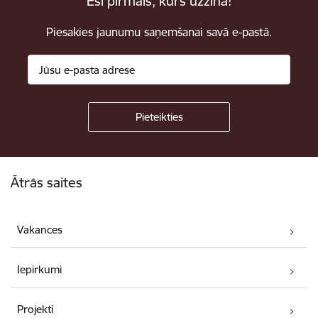
Esi pirmais, kurš uzzina!
Piesakies jaunumu saņemšanai savā e-pastā.
Kājene
Ātrās saites
Vakances
Iepirkumi
Projekti