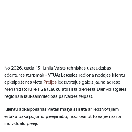
No 2026. gada 15. jūnija Valsts tehniskās uzraudzības
aģentūras (turpmāk - VTUA) Latgales reģiona nodaļas klientu
apkalpošanas vieta
Preiļos
iedzīvotājus gaidīs jaunā adresē:
Mehanizatoru ielā 2a (Lauku atbalsta dienesta Dienvidlatgales
reģionālā lauksaimniecības pārvaldes telpās).
Klientu apkalpošanas vietas maiņa saistīta ar iedzīvotājiem
ērtāku pakalpojumu pieejamību, nodrošinot to saņemšanā
individuālu pieeju.