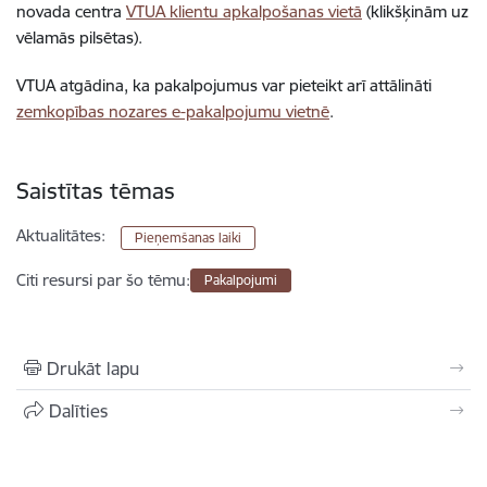
novada centra
VTUA klientu apkalpošanas vietā
(klikšķinām uz
vēlamās pilsētas).
VTUA atgādina, ka pakalpojumus var pieteikt arī attālināti
zemkopības nozares e-pakalpojumu vietnē
.
Saistītas tēmas
Aktualitātes:
Pieņemšanas laiki
Citi resursi par šo tēmu:
Pakalpojumi
Drukāt lapu
Dalīties