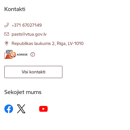
Kontakti
+371 67027149
E-pasts:
pasts@vtua.gov.lv
Republikas laukums 2, Rīga, LV-1010
Visi kontakti
Sekojiet mums