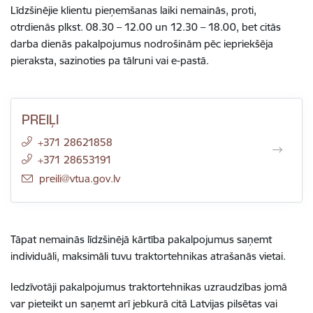
Līdzšinējie klientu pieņemšanas laiki nemainās, proti,
otrdienās plkst. 08.30 – 12.00 un 12.30 – 18.00, bet citās
darba dienās pakalpojumus nodrošinām pēc iepriekšēja
pieraksta, sazinoties pa tālruni vai e-pastā.
PREIĻI
+371 28621858
+371 28653191
E-pasts:
preili@vtua.gov.lv
Tāpat nemainās līdzšinējā kārtība pakalpojumus saņemt
individuāli, maksimāli tuvu traktortehnikas atrašanās vietai.
Iedzīvotāji pakalpojumus traktortehnikas uzraudzības jomā
var pieteikt un saņemt arī jebkurā citā Latvijas pilsētas vai