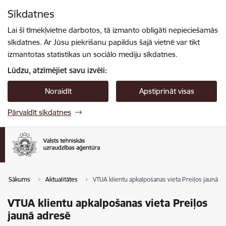
Pāriet uz lapas saturu
Sīkdatnes
Spied
lai meklētu
Enter
Lai šī tīmekļvietne darbotos, tā izmanto obligāti nepieciešamās
sīkdatnes. Ar Jūsu piekrišanu papildus šajā vietnē var tikt
izmantotas statistikas un sociālo mediju sīkdatnes.
Lūdzu, atzīmējiet savu izvēli:
Noraidīt
Apstiprināt visas
Pārvaldīt sīkdatnes
Sākums
Aktualitātes
VTUA klientu apkalpošanas vieta Preiļos jaunā a
VTUA klientu apkalpošanas vieta Preiļos
jaunā adresē