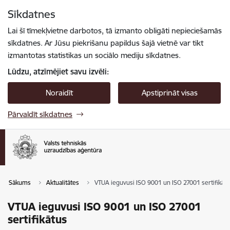
Pāriet uz lapas saturu
Sīkdatnes
Spied
lai meklētu
Enter
Lai šī tīmekļvietne darbotos, tā izmanto obligāti nepieciešamās
sīkdatnes. Ar Jūsu piekrišanu papildus šajā vietnē var tikt
izmantotas statistikas un sociālo mediju sīkdatnes.
Lūdzu, atzīmējiet savu izvēli:
Noraidīt
Apstiprināt visas
Pārvaldīt sīkdatnes
Sākums
Aktualitātes
VTUA ieguvusi ISO 9001 un ISO 27001 sertifikāt
VTUA ieguvusi ISO 9001 un ISO 27001
sertifikātus