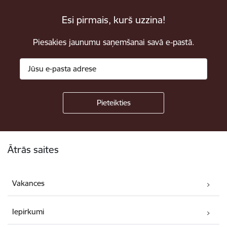
Esi pirmais, kurš uzzina!
Piesakies jaunumu saņemšanai savā e-pastā.
Kājene
Ātrās saites
Vakances
Iepirkumi