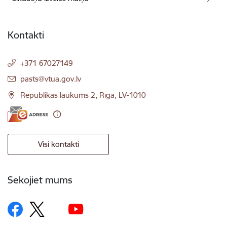
Kontakti
+371 67027149
E-pasts:
pasts@vtua.gov.lv
Republikas laukums 2, Rīga, LV-1010
Visi kontakti
Sekojiet mums