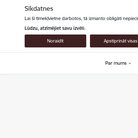
Pāriet uz lapas saturu
Sīkdatnes
Lai šī tīmekļvietne darbotos, tā izmanto obligāti nepiec
Lūdzu, atzīmējiet savu izvēli:
Noraidīt
Apstiprināt visas
Par mums
VTUA