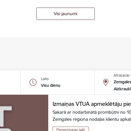
Visi jaunumi
Atrašanās 
Laiks
Zemgales 
Visu dienu
Aizkraukl
Izmaiņas VTUA apmeklētāju pi
Sakarā ar nodarbinātā prombūtni no 10
Zemgales reģiona nodaļas klientu apka
Pieņemšanas laiki