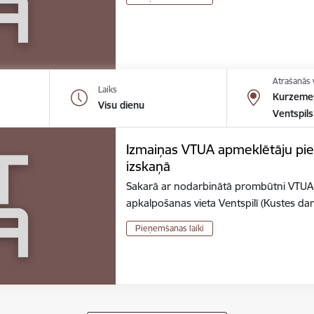
Atrašanās 
Laiks
Kurzemes
Visu dienu
Ventspils
Izmaiņas VTUA apmeklētāju pie
izskaņā
Sakarā ar nodarbinātā prombūtni VTUA
apkalpošanas vieta Ventspilī (Kustes d
Pieņemšanas laiki