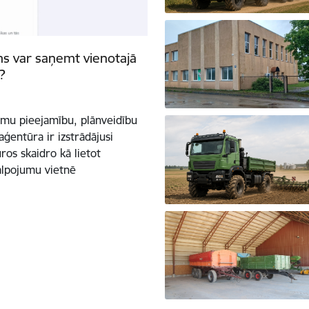
s var saņemt vienotajā
?
umu pieejamību, plānveidību
ģentūra ir izstrādājusi
ros skaidro kā lietot
alpojumu vietnē