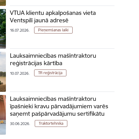
VTUA klientu apkalpošanas vieta
Ventspilī jaunā adresē
Pieņemšanas laiki
16.07.2026.
Lauksaimniecības mašīntraktoru
reģistrācijas kārtība
TR reģistrācija
10.07.2026.
Lauksaimniecības mašīntraktoru
īpašnieki kravu pārvadājumiem varēs
saņemt pašpārvadājumu sertifikātu
Traktortehnika
30.06.2026.