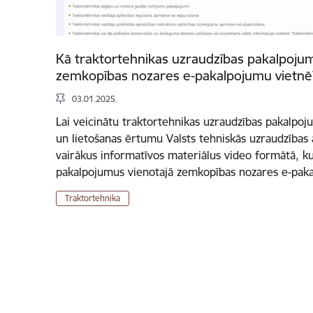
Kā traktortehnikas uzraudzības pakalpojum
zemkopības nozares e-pakalpojumu vietnē
03.01.2025.
Lai veicinātu traktortehnikas uzraudzības pakalpoj
un lietošanas ērtumu Valsts tehniskās uzraudzības a
vairākus informatīvos materiālus video formātā, ku
pakalpojumus vienotajā zemkopības nozares e-pak
Traktortehnika