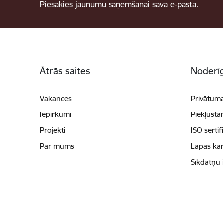
Piesakies jaunumu saņemšanai savā e-pastā.
Kājene
Ātrās saites
Noderīg
Vakances
Privātuma
Iepirkumi
Piekļūsta
Projekti
ISO sertif
Par mums
Lapas kar
Sīkdatņu 