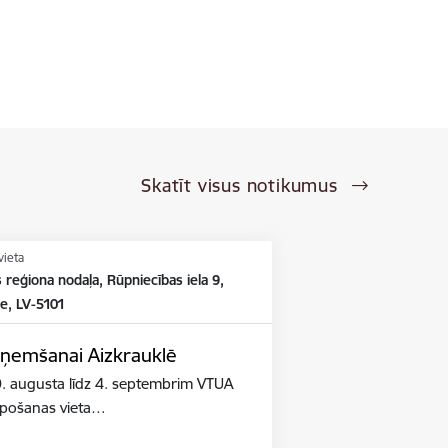
Skatīt visus notikumus
vieta
reģiona nodaļa, Rūpniecības iela 9,
e, LV-5101
eņemšanai Aizkrauklē
. augusta līdz 4. septembrim VTUA
lpošanas vieta…