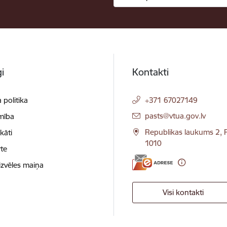
i
Kontakti
 politika
+371 67027149
E-pasts:
pasts@vtua.gov.lv
mība
Republikas laukums 2, R
ikāti
1010
te
izvēles maiņa
Visi kontakti