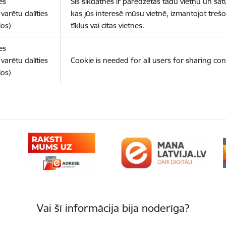
es
Šīs sīkdatnes ir paredzētas tādu vietņu un sat
varētu dalīties
kas jūs interesē mūsu vietnē, izmantojot treš
los)
tīklus vai citas vietnes.
es
varētu dalīties
Cookie is needed for all users for sharing con
los)
Vai šī informācija bija noderīga?