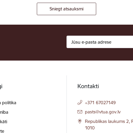
Sniegt atsauksmi
i
Kontakti
 politika
+371 67027149
E-pasts:
pasts@vtua.gov.lv
mība
Republikas laukums 2, R
ikāti
1010
te