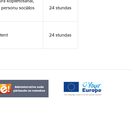
ura koplietošanai,
o personu sociālos
24 stundas
tent
24 stundas