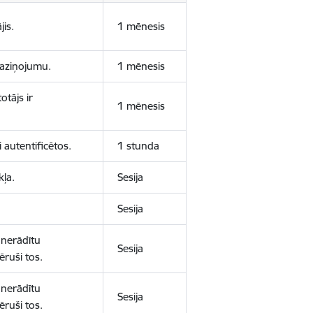
jis.
1 mēnesis
 paziņojumu.
1 mēnesis
otājs ir
1 mēnesis
 autentificētos.
1 stunda
kļa.
Sesija
Sesija
 nerādītu
Sesija
ēruši tos.
 nerādītu
Sesija
ēruši tos.