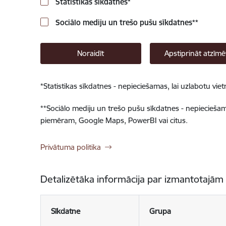
Statistikas sīkdatnes
*
Sociālo mediju un trešo pušu sīkdatnes
**
Noraidīt
Apstiprināt atzīmē
*
Statistikas sīkdatnes - nepieciešamas, lai uzlabotu v
**
Sociālo mediju un trešo pušu sīkdatnes - nepieciešamas
piemēram, Google Maps, PowerBI vai citus.
Privātuma politika
Detalizētāka informācija par izmantotajām
Sīkdatne
Grupa