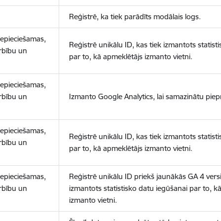
Reģistrē, ka tiek parādīts modālais logs.
nepieciešamas,
Reģistrē unikālu ID, kas tiek izmantots statist
arbību un
par to, kā apmeklētājs izmanto vietni.
nepieciešamas,
arbību un
Izmanto Google Analytics, lai samazinātu piep
nepieciešamas,
Reģistrē unikālu ID, kas tiek izmantots statist
arbību un
par to, kā apmeklētājs izmanto vietni.
nepieciešamas,
Reģistrē unikālu ID priekš jaunākās GA 4 versij
arbību un
izmantots statistisko datu iegūšanai par to, k
izmanto vietni.