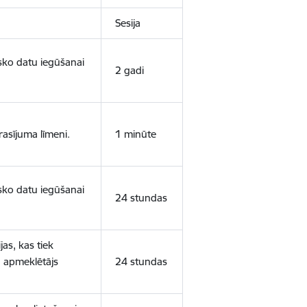
Sesija
isko datu iegūšanai
2 gadi
rasījuma līmeni.
1 minūte
isko datu iegūšanai
24 stundas
as, kas tiek
ā apmeklētājs
24 stundas