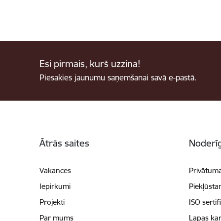
Esi pirmais, kurš uzzina!
Piesakies jaunumu saņemšanai savā e-pastā.
Kājene
Ātrās saites
Noderīg
Vakances
Privātuma
Iepirkumi
Piekļūsta
Projekti
ISO sertif
Par mums
Lapas kar