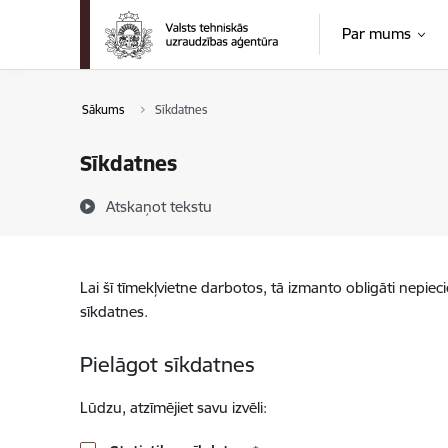
Pāriet uz lapas saturu
Par mums
Sākums
Sīkdatnes
Sīkdatnes
Atskaņot tekstu
Lai šī tīmekļvietne darbotos, tā izmanto obligāti nepiec
sīkdatnes.
Pielāgot sīkdatnes
Lūdzu, atzīmējiet savu izvēli: