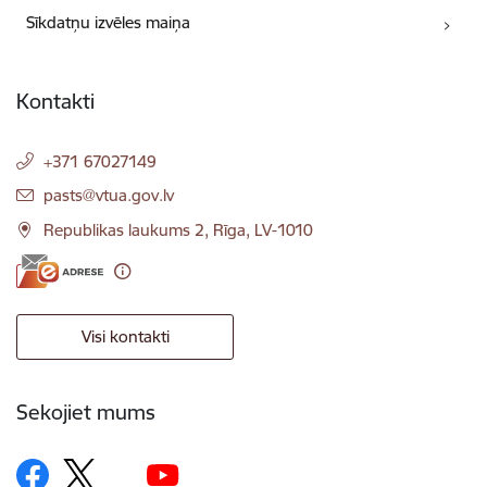
Sīkdatņu izvēles maiņa
Kontakti
+371 67027149
E-pasts:
pasts@vtua.gov.lv
Republikas laukums 2, Rīga, LV-1010
Visi kontakti
Sekojiet mums