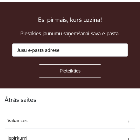
Esi pirmais, kurš uzzina!
Piesakies jaunumu saņemšanai savā e-pastā.
Kājene
Ātrās saites
Vakances
Iepirkumi