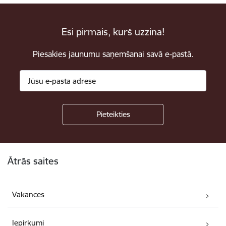
Esi pirmais, kurš uzzina!
Piesakies jaunumu saņemšanai savā e-pastā.
Kājene
Ātrās saites
Vakances
Iepirkumi