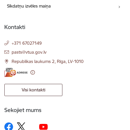
Sīkdatņu izvēles maiņa
Kontakti
+371 67027149
E-pasts:
pasts@vtua.gov.lv
Republikas laukums 2, Rīga, LV-1010
Visi kontakti
Sekojiet mums