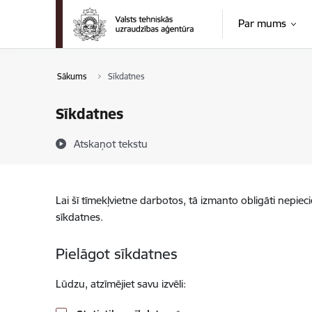
Pāriet uz lapas saturu
Par mums
Sākums
Sīkdatnes
Sīkdatnes
Atskaņot tekstu
Lai šī tīmekļvietne darbotos, tā izmanto obligāti nepiec
sīkdatnes.
Pielāgot sīkdatnes
Lūdzu, atzīmējiet savu izvēli: