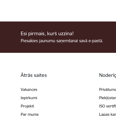
Esi pirmais, kurš uzzina!
Piesakies jaunumu saņemšanai savā e-pastā.
Kājene
Ātrās saites
Noderīg
Vakances
Privātuma
Iepirkumi
Piekļūsta
Projekti
ISO sertif
Par mums
Lapas kar