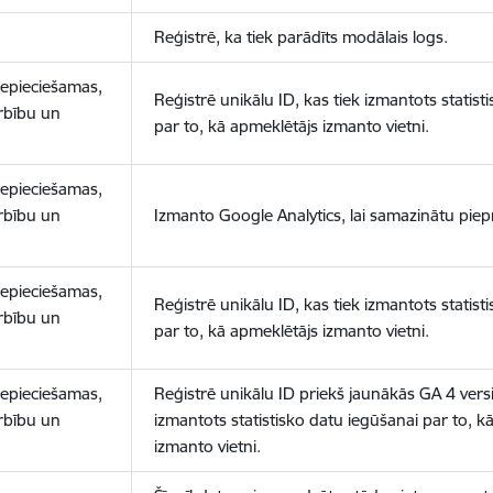
Reģistrē, ka tiek parādīts modālais logs.
nepieciešamas,
Reģistrē unikālu ID, kas tiek izmantots statist
arbību un
par to, kā apmeklētājs izmanto vietni.
nepieciešamas,
arbību un
Izmanto Google Analytics, lai samazinātu piep
nepieciešamas,
Reģistrē unikālu ID, kas tiek izmantots statist
arbību un
par to, kā apmeklētājs izmanto vietni.
nepieciešamas,
Reģistrē unikālu ID priekš jaunākās GA 4 versij
arbību un
izmantots statistisko datu iegūšanai par to, k
izmanto vietni.