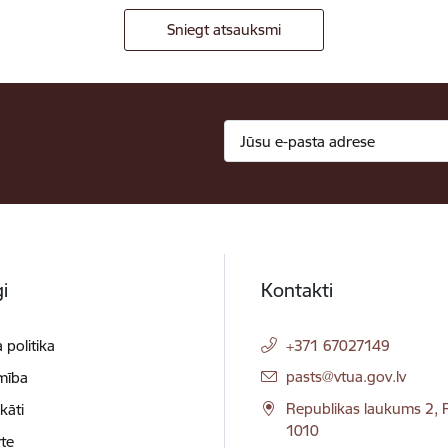
Sniegt atsauksmi
i
Kontakti
 politika
+371 67027149
E-pasts:
pasts@vtua.gov.lv
mība
Republikas laukums 2, R
ikāti
1010
te