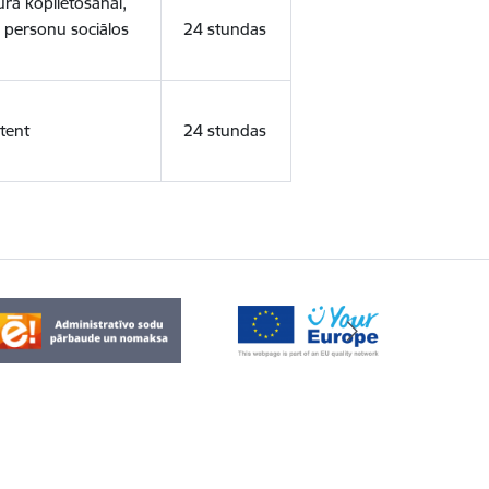
ura koplietošanai,
o personu sociālos
24 stundas
tent
24 stundas