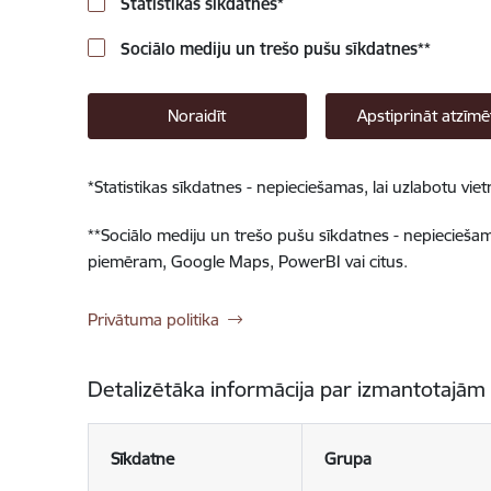
Statistikas sīkdatnes
*
Sociālo mediju un trešo pušu sīkdatnes
**
Noraidīt
Apstiprināt atzīmē
*
Statistikas sīkdatnes - nepieciešamas, lai uzlabotu v
**
Sociālo mediju un trešo pušu sīkdatnes - nepieciešamas
piemēram, Google Maps, PowerBI vai citus.
Privātuma politika
Detalizētāka informācija par izmantotajām
Sīkdatne
Grupa