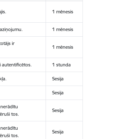
jis.
1 mēnesis
 paziņojumu.
1 mēnesis
otājs ir
1 mēnesis
 autentificētos.
1 stunda
kļa.
Sesija
Sesija
 nerādītu
Sesija
ēruši tos.
 nerādītu
Sesija
ēruši tos.