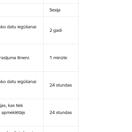
Sesija
isko datu iegūšanai
2 gadi
rasījuma līmeni.
1 minūte
isko datu iegūšanai
24 stundas
as, kas tiek
ā apmeklētājs
24 stundas