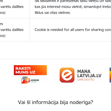
es
Šīs sīkdatnes ir paredzētas tādu vietņu un sat
varētu dalīties
kas jūs interesē mūsu vietnē, izmantojot treš
los)
tīklus vai citas vietnes.
es
varētu dalīties
Cookie is needed for all users for sharing con
los)
Vai šī informācija bija noderīga?